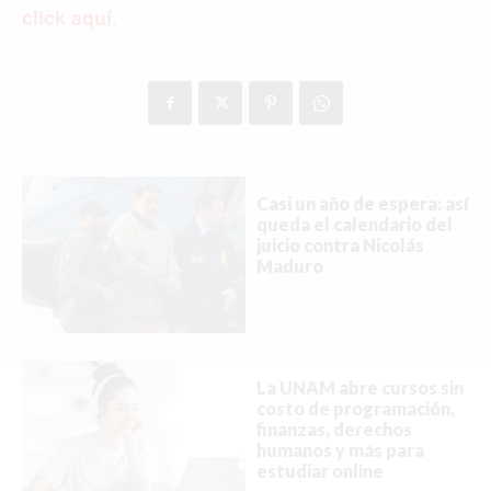
.
click aquí
Buscar
ACTUALIDAD
EMPLEOS
Casi un año de espera: así
queda el calendario del
juicio contra Nicolás
INMIGRACIÓN
Maduro
VIRALES
ENTRETENIMIENTO
SALUD
La UNAM abre cursos sin
costo de programación,
finanzas, derechos
FORMULA 1
humanos y más para
estudiar online