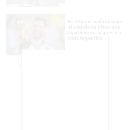
BIENES RAICES
Ni retiro ni confirmación:
ESTILO DE VIDA
el silencio de Messi que
mantiene en suspenso a
DEPORTES
toda Argentina
CIENCIA
TECNOLOGÍA
NEGOCIOS
Publicidad
EDICIÓN +
BARCELONA
BOGOTÁ