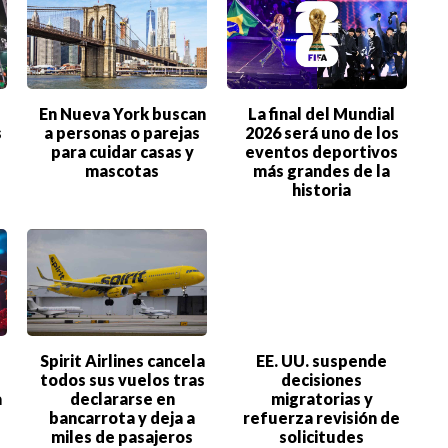
CIENCIA
TECNOLOGÍA
NEGOCIOS
En Nueva York buscan
La final del Mundial
s
a personas o parejas
2026 será uno de los
para cuidar casas y
eventos deportivos
mascotas
más grandes de la
historia
Spirit Airlines cancela
EE. UU. suspende
todos sus vuelos tras
decisiones
a
declararse en
migratorias y
bancarrota y deja a
refuerza revisión de
miles de pasajeros
solicitudes