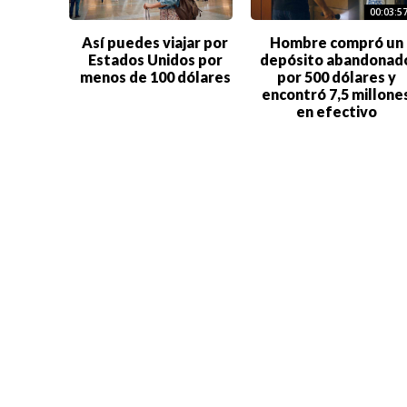
00:03:5
Así puedes viajar por
Hombre compró un
Estados Unidos por
depósito abandonad
menos de 100 dólares
por 500 dólares y
encontró 7,5 millone
en efectivo
Estas son las ciudades
Así fue el Adweek d
donde se puede hacer
Nueva York, la
millonario más fácil
conferencia que
según la IA
cambió el futuro de
marketing mundial