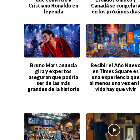
Cristiano Ronaldo en
Canadá se congelar
leyenda
en los próximos días
Bruno Mars anuncia
Recibir el Año Nuev
gira y expertos
en Times Square es
aseguran que podría
una experiencia que
ser de las más
al menos una vez en l
grandes de la historia
vida hay que vivir