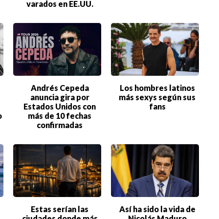
varados en EE.UU.
Andrés Cepeda
Los hombres latinos
anuncia gira por
más sexys según sus
Estados Unidos con
fans
o
más de 10 fechas
confirmadas
©2026 QPASA MEDIA, Inc. All rights reserved.
Estas serían las
Así ha sido la vida de
ciudades donde más
Nicolás Maduro