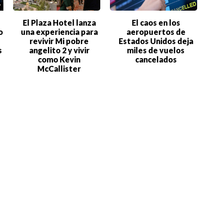
7
El Plaza Hotel lanza
El caos en los
o
una experiencia para
aeropuertos de
revivir Mi pobre
Estados Unidos deja
s
angelito 2 y vivir
miles de vuelos
como Kevin
cancelados
McCallister
e
El árbol Frankenstein,
Tormenta solar
el injerto que
iluminará el cielo de
produce más de 40
Norteamérica en los
l
frutas distintas
próximos días