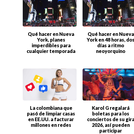
VIRALES
ENTRETENIMIENTO
SALUD
Qué hacer en Nueva
Qué hacer en Nueva
FORMULA 1
York, planes
York en 48 horas, do
imperdibles para
días a ritmo
cualquier temporada
neoyorquino
La colombiana que
Karol G regalará
pasó de limpiar casas
boletas para los
en EE.UU. a facturar
conciertos de su gir
millones en redes
2026, así pueden
participar