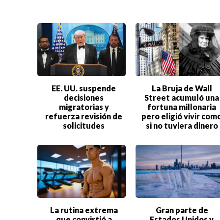
EE. UU. suspende
La Bruja de Wall
decisiones
Street acumuló una
migratorias y
fortuna millonaria
refuerza revisión de
pero eligió vivir com
solicitudes
si no tuviera dinero
La rutina extrema
Gran parte de
que convirtió a
Estados Unidos y