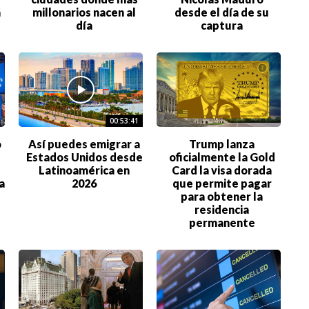
á
millonarios nacen al
desde el día de su
día
captura
00:53:41
o
Así puedes emigrar a
Trump lanza
Estados Unidos desde
oficialmente la Gold
Latinoamérica en
Card la visa dorada
a
2026
que permite pagar
para obtener la
residencia
permanente