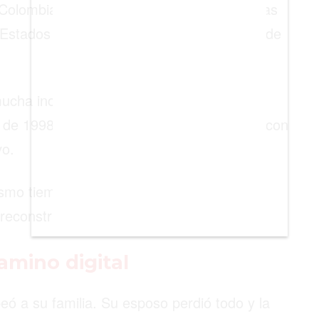
 Colombia a los 19 años en busca de nuevas
Estados Unidos, vivió en Puerto Rico, donde
mucha incertidumbre. Según la información
de 1998 la dejó sin hogar y llegó a Miami con
o.
smo tiempo. Limpió casas, lavó platos y
econstruir su vida lejos de Colombia.
amino digital
ó a su familia. Su esposo perdió todo y la