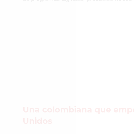
ACTUALIDAD
EMPLEOS
INMIGRACIÓN
VIRALES
ENTRETENIMIENTO
SALUD
FORMULA 1
Una colombiana que empe
Unidos