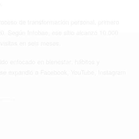
.
oceso de transformación personal, primero
©2026 QPASA MEDIA, Inc. All rights reserved.
. Según Infobae, ese sitio alcanzó 10.000
 visitas en seis meses.
ido enfocado en bienestar, hábitos y
 se expandió a Facebook, YouTube, Instagram
atrocinado -