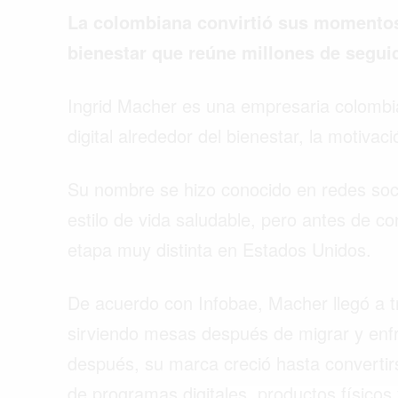
La colombiana convirtió sus momentos 
bienestar que reúne millones de segui
Ingrid Macher es una empresaria colombi
digital alrededor del bienestar, la motivac
Su nombre se hizo conocido en redes socia
estilo de vida saludable, pero antes de co
etapa muy distinta en Estados Unidos.
De acuerdo con Infobae, Macher llegó a t
sirviendo mesas después de migrar y enf
Buscar
después, su marca creció hasta convertir
de programas digitales, productos físico