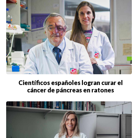
MIAMI
MONTREAL
NUEVA YORK
ORLANDO
PARÍS
ROMA
TORONTO
Científicos españoles logran curar el
cáncer de páncreas en ratones
VANCOUVER
©2026 QPASA MEDIA, Inc. All rights reserved.