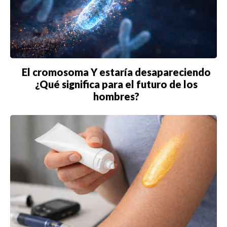
BIENES RAICES
ESTILO DE VIDA
DEPORTES
El cromosoma Y estaría desapareciendo
¿Qué significa para el futuro de los
CIENCIA
hombres?
TECNOLOGÍA
NEGOCIOS
EDICIÓN +
BARCELONA
BOGOTÁ