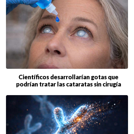
Buscar
ACTUALIDAD
EMPLEOS
INMIGRACIÓN
Científicos desarrollarían gotas que
VIRALES
podrían tratar las cataratas sin cirugía
ENTRETENIMIENTO
SALUD
FORMULA 1