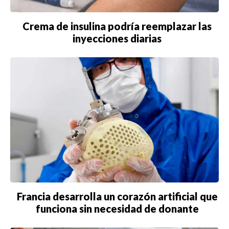
BUENOS AIRES
Crema de insulina podría reemplazar las
CARTAGENA
inyecciones diarias
CDMX
CHICAGO
DUBAI
LAS VEGAS
LISBOA
LOS ÁNGELES
MADRID
Francia desarrolla un corazón artificial que
funciona sin necesidad de donante
MEDELLÍN