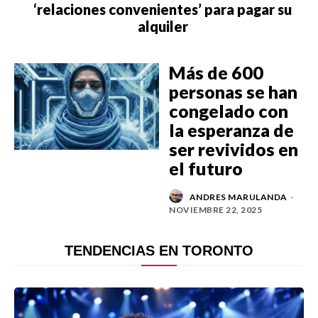
‘relaciones convenientes’ para pagar su
ESTILO DE VIDA
alquiler
DEPORTES
Más de 600
CIENCIA
personas se han
congelado con
TECNOLOGÍA
la esperanza de
NEGOCIOS
ser revividos en
el futuro
ANDRES MARULANDA
-
NOVIEMBRE 22, 2025
EDICIÓN +
BARCELONA
TENDENCIAS EN TORONTO
BOGOTÁ
BUENOS AIRES