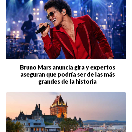
CARTAGENA
CDMX
CHICAGO
DUBAI
LAS VEGAS
Bruno Mars anuncia gira y expertos
LISBOA
aseguran que podría ser de las más
LOS ÁNGELES
grandes de la historia
MADRID
MEDELLÍN
MIAMI
MONTREAL