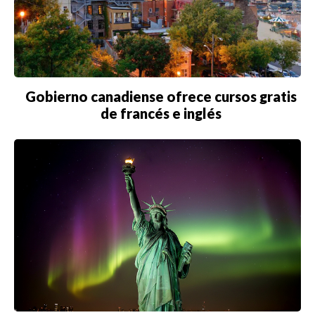
NUEVA YORK
ORLANDO
PARÍS
Gobierno canadiense ofrece cursos gratis
ROMA
de francés e inglés
TORONTO
VANCOUVER
©2026 QPASA MEDIA, Inc. All rights reserved.