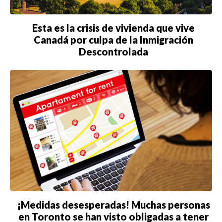
Buscar
Esta es la crisis de vivienda que vive
Canadá por culpa de la Inmigración
ACTUALIDAD
Descontrolada
EMPLEOS
INMIGRACIÓN
VIRALES
ENTRETENIMIENTO
SALUD
FORMULA 1
¡Medidas desesperadas! Muchas personas
en Toronto se han visto obligadas a tener
BIENES RAICES