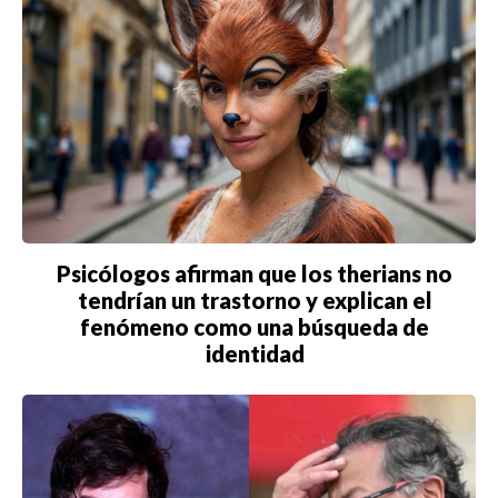
ORLANDO
PARÍS
ROMA
TORONTO
VANCOUVER
Psicólogos afirman que los therians no
tendrían un trastorno y explican el
fenómeno como una búsqueda de
identidad
©2026 QPASA MEDIA, Inc. All rights reserved.