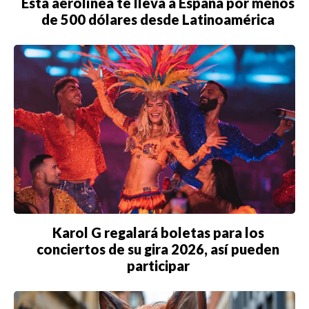
Esta aerolínea te lleva a España por menos
CDMX
de 500 dólares desde Latinoamérica
CHICAGO
DUBAI
LAS VEGAS
LISBOA
LOS ÁNGELES
MADRID
MEDELLÍN
Karol G regalará boletas para los
conciertos de su gira 2026, así pueden
MIAMI
participar
MONTREAL
NUEVA YORK