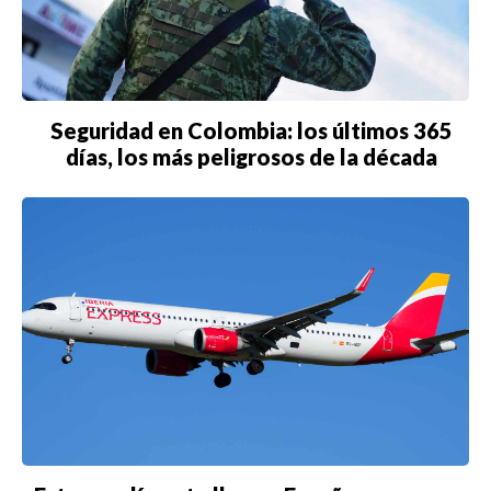
ESTILO DE VIDA
DEPORTES
CIENCIA
Seguridad en Colombia: los últimos 365
TECNOLOGÍA
días, los más peligrosos de la década
NEGOCIOS
EDICIÓN +
BARCELONA
BOGOTÁ
BUENOS AIRES
CARTAGENA