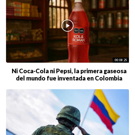
ACTUALIDAD
EMPLEOS
INMIGRACIÓN
VIRALES
00:08:25
ENTRETENIMIENTO
Ni Coca-Cola ni Pepsi, la primera gaseosa
del mundo fue inventada en Colombia
SALUD
FORMULA 1
BIENES RAICES