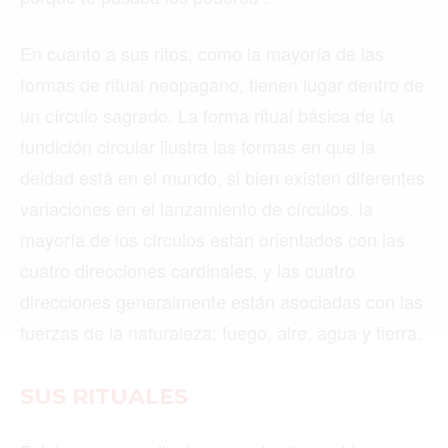
En cuanto a sus ritos, como la mayoría de las
Buscar
formas de ritual neopagano, tienen lugar dentro de
un círculo sagrado. La forma ritual básica de la
fundición circular ilustra las formas en que la
ACTUALIDAD
deidad está en el mundo, si bien existen diferentes
EMPLEOS
variaciones en el lanzamiento de círculos, la
INMIGRACIÓN
mayoría de los círculos están orientados con las
cuatro direcciones cardinales, y las cuatro
VIRALES
direcciones generalmente están asociadas con las
ENTRETENIMIENTO
fuerzas de la naturaleza: fuego, aire, agua y tierra.
SALUD
SUS RITUALES
FORMULA 1