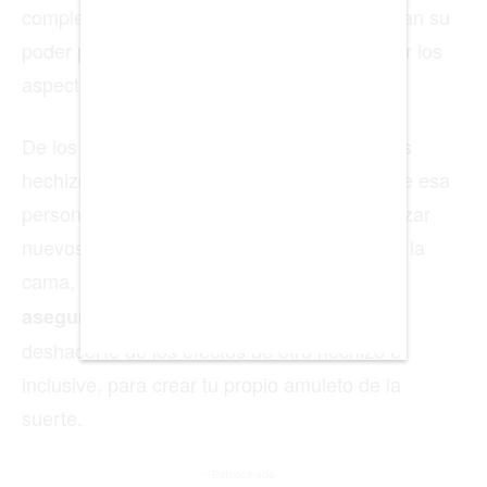
completamente a otra persona. No todas usan su
BUENOS AIRES
poder para ayudar a las personas a procesar los
CARTAGENA
aspectos dolorosos de sus vidas.
CDMX
De los ritos más comunes, se encuentran los
CHICAGO
hechizos para atraer el amor, para lograr que esa
persona tan especial se fije en ti, para alcanzar
DUBAI
nuevos y desconocidos niveles de placer en la
LAS VEGAS
cama,
para sanar tu corazón roto, para
LISBOA
para
asegurar la fidelidad de tu amante,
deshacerte de los efectos de otro hechizo e
LOS ÁNGELES
inclusive, para crear tu propio amuleto de la
MADRID
suerte.
MEDELLÍN
- Patrocinado -