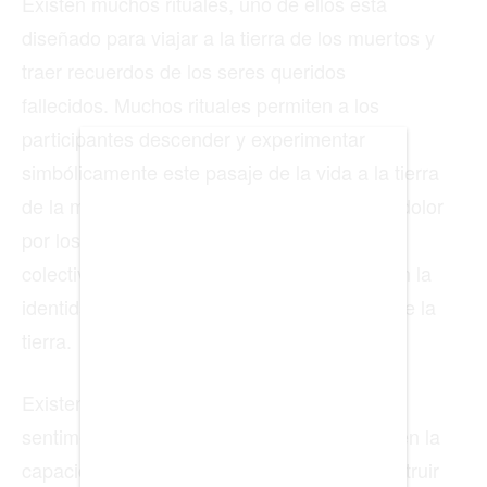
Existen muchos rituales, uno de ellos está
diseñado para viajar a la tierra de los muertos y
BIENES RAICES
traer recuerdos de los seres queridos
ESTILO DE VIDA
fallecidos. Muchos rituales permiten a los
participantes descender y experimentar
DEPORTES
simbólicamente este pasaje de la vida a la tierra
CIENCIA
de la muerte. También pueden expresar su dolor
TECNOLOGÍA
por los muertos dentro de un proceso ritual
colectivo. Estos rituales estacionales afirman la
NEGOCIOS
identidad del neopaganismo como religión de la
tierra.
EDICIÓN +
Existen ritos para mejorar la vida laboral,
BARCELONA
sentimental, familiar y social, las brujas tienen la
capacidad de construir una mejor vida o destruir
BOGOTÁ