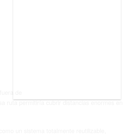
fuera de la atmósfera es la reducción de
Esa ruta permitiría cubrir distancias enormes en
omo un sistema totalmente reutilizable,