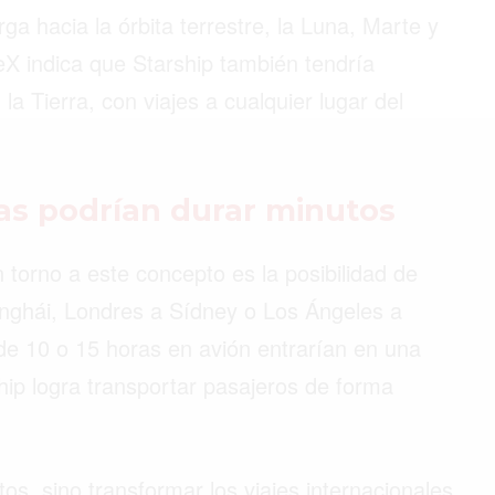
ga hacia la órbita terrestre, la Luna, Marte y
ceX indica que Starship también tendría
a Tierra, con viajes a cualquier lugar del
©2026 QPASA MEDIA, Inc. All rights reserved.
as podrían durar minutos
orno a este concepto es la posibilidad de
nghái, Londres a Sídney o Los Ángeles a
e 10 o 15 horas en avión entrarían en una
hip logra transportar pasajeros de forma
os, sino transformar los viajes internacionales