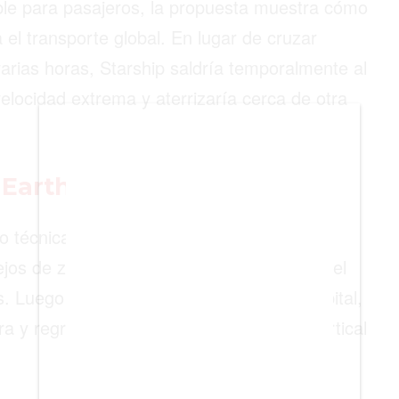
ble para pasajeros, la propuesta muestra cómo
BIENES RAICES
el transporte global. En lugar de cruzar
ESTILO DE VIDA
arias horas, Starship saldría temporalmente al
DEPORTES
velocidad extrema y aterrizaría cerca de otra
CIENCIA
TECNOLOGÍA
Earth to Earth
NEGOCIOS
ro técnicamente muy ambiciosa. Starship
ejos de zonas urbanas, probablemente en el
 Luego alcanzaría una trayectoria suborbital,
ra y regresaría para aterrizar de forma vertical