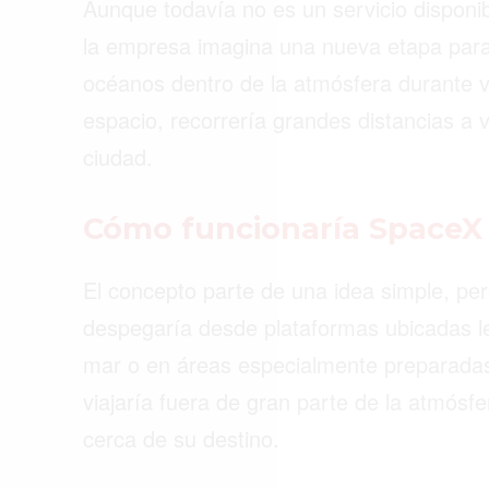
Aunque todavía no es un servicio disponi
ACTUALIDAD
la empresa imagina una nueva etapa para 
EMPLEOS
océanos dentro de la atmósfera durante v
INMIGRACIÓN
espacio, recorrería grandes distancias a 
VIRALES
ciudad.
ENTRETENIMIENTO
Cómo funcionaría SpaceX 
SALUD
El concepto parte de una idea simple, pe
FORMULA 1
despegaría desde plataformas ubicadas l
mar o en áreas especialmente preparadas.
viajaría fuera de gran parte de la atmósfe
cerca de su destino.