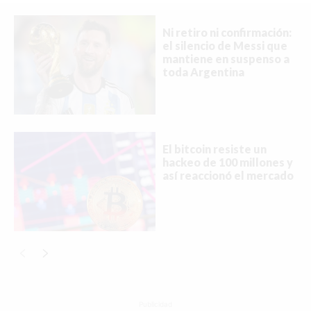
MIAMI
MONTREAL
Ni retiro ni confirmación:
el silencio de Messi que
NUEVA YORK
mantiene en suspenso a
toda Argentina
ORLANDO
PARÍS
ROMA
El bitcoin resiste un
hackeo de 100 millones y
TORONTO
así reaccionó el mercado
VANCOUVER
©2026 QPASA MEDIA, Inc. All rights reserved.
Publicidad