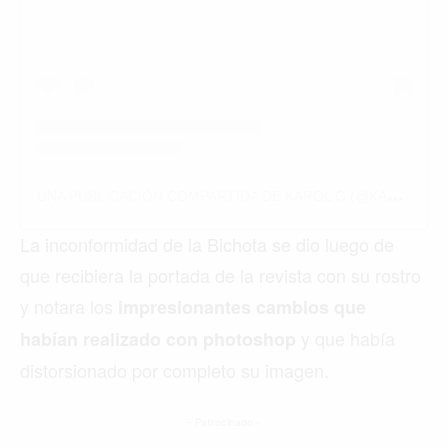
U
NA PUBLICACIÓN COMPARTIDA DE KAROL G (@KAROLG)
La inconformidad de la Bichota se dio luego de
que recibiera la portada de la revista con su rostro
y notara los
impresionantes cambios que
y que había
habían realizado con photoshop
distorsionado por completo su imagen.
- Patrocinado -