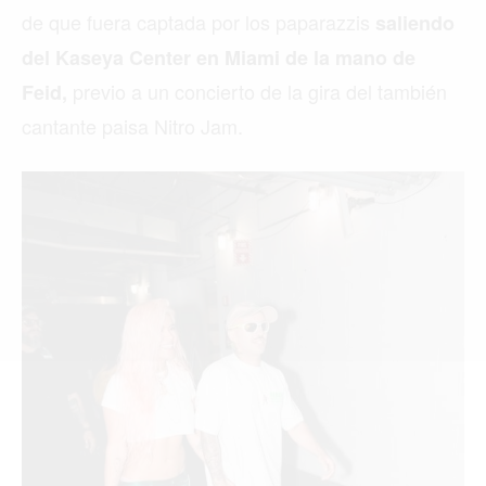
de que fuera captada por los paparazzis
saliendo
del Kaseya Center en Miami de la mano de
Buscar
previo a un concierto de la gira del también
Feid,
cantante paisa Nitro Jam.
ACTUALIDAD
EMPLEOS
INMIGRACIÓN
VIRALES
ENTRETENIMIENTO
SALUD
FORMULA 1