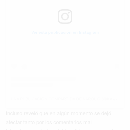
Ver esta publicación en Instagram
U
NA PUBLICACIÓN COMPARTIDA DE KAROL G (@KAROLG)
Incluso reveló que en algún momento se dejó
afectar tanto por los comentarios mal