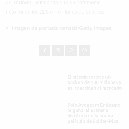
MIAMI
del
, estimando que su patrimonio
mundo
neto ronda los 228 mil millones de dólares.
MONTREAL
NUEVA YORK
Imagen de portada tomada/Getty Images
ORLANDO
PARÍS
ROMA
TORONTO
El bitcoin resiste un
hackeo de 100 millones y
VANCOUVER
así reaccionó el mercado
Solo Avengers Endgame
le gana: el estreno
histórico de la nueva
©2026 QPASA MEDIA, Inc. All rights reserved.
película de Spider-Man