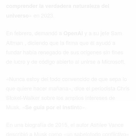
comprender la verdadera naturaleza del
» en 2023.
universo
Buscar
En febrero, demandó a
y a su jefe Sam
OpenAI
Altman , diciendo que la firma que él ayudó a
ACTUALIDAD
fundar había renegado de sus orígenes sin fines
EMPLEOS
de lucro y de código abierto al unirse a Microsoft.
INMIGRACIÓN
«Nunca estoy del todo convencido de que sepa lo
VIRALES
que quiere hacer mañana», dice el periodista Chris
ENTRETENIMIENTO
Stokel-Walker sobre los amplios intereses de
Musk. «
o».
Se guía por el instint
SALUD
FORMULA 1
En una biografía de 2015, el autor Ashlee Vance
describió a Musk como «un sabelotodo conflictivo»