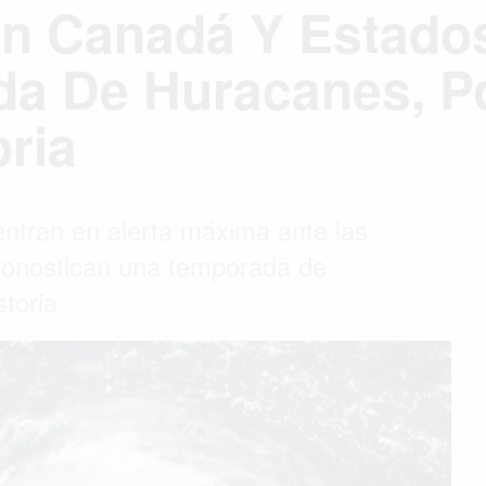
En Canadá Y Estado
a De Huracanes, Po
oria
ntran en alerta máxima ante las
ronostican una temporada de
toria