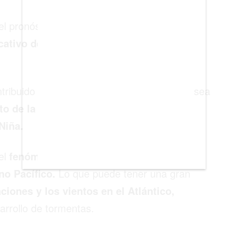
del pronóstico de tormentas con nombre y
cativo de los últimos tiempos que ha
ntribuido a que la temporada de huracanes sea
o de la temperatura del océano y la
Niña.
el
fenómeno de La Niña, enfría las
no Pacífico.
Lo que puede tener una gran
ciones y los vientos en el Atlántico,
arrollo de tormentas.