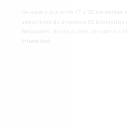
ACTUALIDAD
Se espera que entre
17 y 25 tormentas
EMPLEOS
sostenidos de al menos 62 kilómetros 
INMIGRACIÓN
huracanes, de los cuales de cuatro a s
intensidad.
VIRALES
ENTRETENIMIENTO
SALUD
FORMULA 1