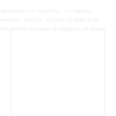
BIENES RAICES
 con nombre
se desarrollen, con
vientos
ESTILO DE VIDA
por hora.
Además, se prevé de
ocho a 13
DEPORTES
iete podrían alcanzar la categoría de mayor
CIENCIA
TECNOLOGÍA
NEGOCIOS