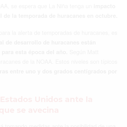
OAA, se espera que La Niña tenga un
impacto
nal de la temporada de huracanes en octubre.
©2026 QPASA MEDIA, Inc. All rights reserved.
para la alerta de temporadas de huracanes, es
al de desarrollo de huracanes están
s para esta época del año.
Según Matt
uracanes de la NOAA. Estos niveles son típicos
as entre uno y dos grados centígrados por
Estados Unidos ante la
que se avecina
á tomando medidas ante la posibilidad de una