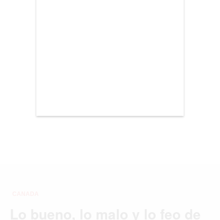
CDMX
CHICAGO
DUBAI
LAS VEGAS
LISBOA
LOS ÁNGELES
MADRID
MEDELLÍN
MIAMI
MONTREAL
NUEVA YORK