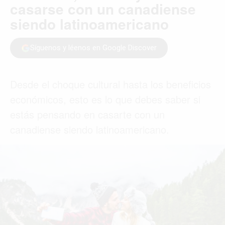
ORLANDO
PARÍS
ROMA
TORONTO
VANCOUVER
©2026 QPASA MEDIA, Inc. All rights reserved.