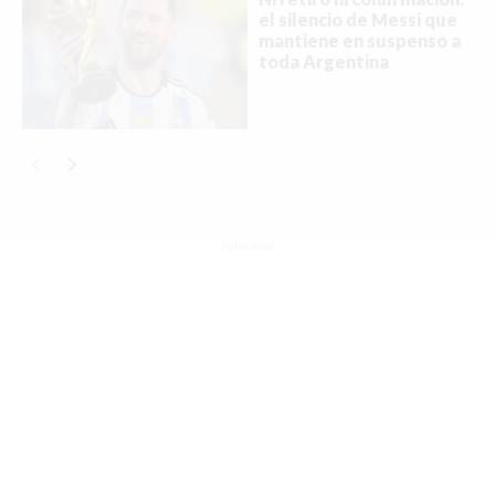
el silencio de Messi que
mantiene en suspenso a
ACTUALIDAD
toda Argentina
EMPLEOS
INMIGRACIÓN
VIRALES
ENTRETENIMIENTO
Publicidad
SALUD
FORMULA 1
BIENES RAICES
ESTILO DE VIDA