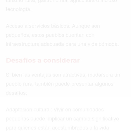
tecnología.
Buscar
Acceso a servicios básicos: Aunque son
pequeños, estos pueblos cuentan con
infraestructura adecuada para una vida cómoda.
ACTUALIDAD
Desafíos a considerar
EMPLEOS
INMIGRACIÓN
Si bien las ventajas son atractivas, mudarse a un
pueblo rural también puede presentar algunos
VIRALES
desafíos:
ENTRETENIMIENTO
Adaptación cultural: Vivir en comunidades
SALUD
pequeñas puede implicar un cambio significativo
FORMULA 1
para quienes están acostumbrados a la vida