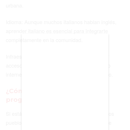
urbana.
BIENES RAICES
Idioma: Aunque muchos italianos hablan inglés,
aprender italiano es esencial para integrarte
ESTILO DE VIDA
completamente en la comunidad.
DEPORTES
Infraestructura: Algunas zonas pueden tener
CIENCIA
acceso limitado a servicios avanzados, como
TECNOLOGÍA
internet de alta velocidad o transporte público.
NEGOCIOS
¿Cómo postularse a estos
programas?
EDICIÓN +
Si estás interesado en mudarte a uno de estos
BARCELONA
pueblos, aquí hay algunos pasos básicos que