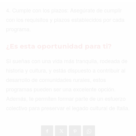
MONTREAL
4. Cumple con los plazos: Asegúrate de cumplir
con los requisitos y plazos establecidos por cada
NUEVA YORK
programa.
ORLANDO
PARÍS
¿Es esta oportunidad para ti?
ROMA
Si sueñas con una vida más tranquila, rodeada de
historia y cultura, y estás dispuesto a contribuir al
TORONTO
desarrollo de comunidades rurales, estos
VANCOUVER
programas pueden ser una excelente opción.
Además, te permiten formar parte de un esfuerzo
colectivo para preservar el legado cultural de Italia.
©2026 QPASA MEDIA, Inc. All rights reserved.