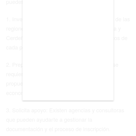
puedes seguir:
BOGOTÁ
BUENOS AIRES
1. Investiga: Consulta los sitios web oficiales de las
regiones participantes (como Calabria, Puglia y
CARTAGENA
Cerdeña) para conocer los detalles específicos de
CDMX
cada programa.
CHICAGO
2. Prepara tu propuesta: En algunos casos, se
DUBAI
requiere presentar un plan de negocio o una
LISBOA
propuesta que detalle cómo contribuirás a la
economía local.
LOS ÁNGELES
MADRID
3. Solicita apoyo: Existen agencias y consultoras
MEDELLÍN
que pueden ayudarte a gestionar la
documentación y el proceso de inscripción.
MIAMI