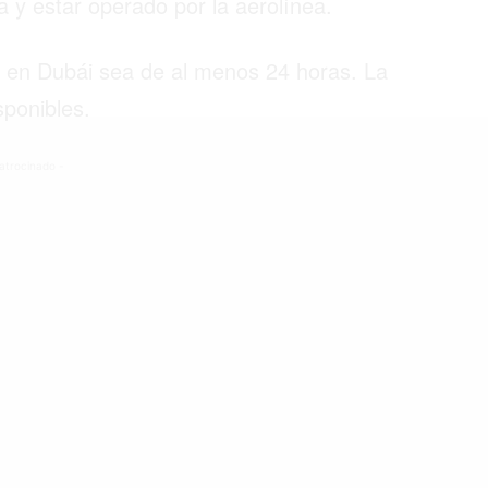
a y estar operado por la aerolínea.
la en Dubái sea de al menos 24 horas. La
©2026 QPASA MEDIA, Inc. All rights reserved.
sponibles.
atrocinado -