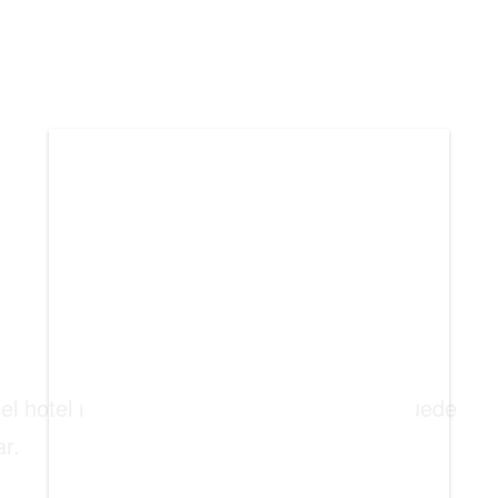
BIENES RAICES
ESTILO DE VIDA
DEPORTES
CIENCIA
TECNOLOGÍA
NEGOCIOS
i el hotel no tiene habitaciones, Emirates puede
ar.