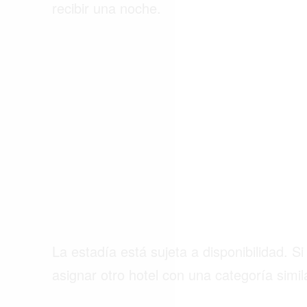
recibir una noche.
ACTUALIDAD
EMPLEOS
INMIGRACIÓN
VIRALES
ENTRETENIMIENTO
SALUD
FORMULA 1
La estadía está sujeta a disponibilidad. S
asignar otro hotel con una categoría simil