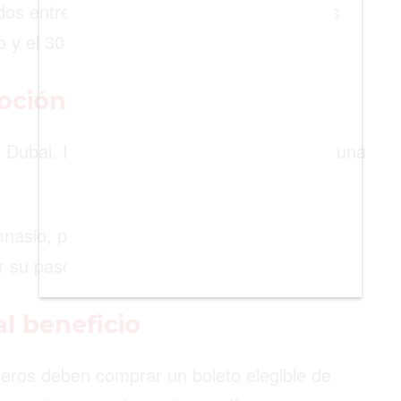
 entre el 22 de junio y el 12 de julio. Los
io y el 30 de septiembre.
oción de Emirates
s Dubai. Es un hotel 5 estrellas ubicado en una
nasio, piscina y vistas a la ciudad. Esto
r su paso por Dubái.
l beneficio
ajeros deben comprar un boleto elegible de