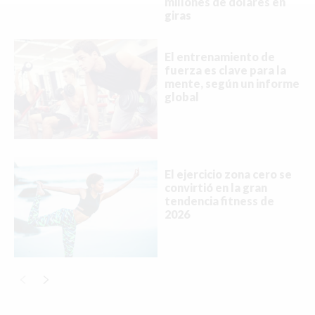
MIAMI
millones de dólares en
giras
MONTREAL
El entrenamiento de
NUEVA YORK
fuerza es clave para la
mente, según un informe
ORLANDO
global
PARÍS
ROMA
El ejercicio zona cero se
TORONTO
convirtió en la gran
tendencia fitness de
VANCOUVER
2026
©2026 QPASA MEDIA, Inc. All rights reserved.