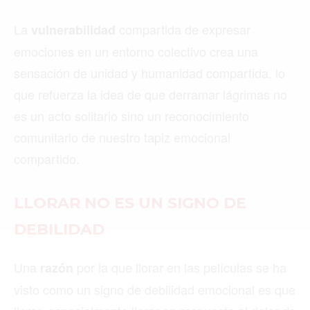
La
compartida de expresar
vulnerabilidad
Buscar
emociones en un entorno colectivo crea una
sensación de unidad y humanidad compartida, lo
que refuerza la idea de que derramar lágrimas no
ACTUALIDAD
es un acto solitario sino un reconocimiento
EMPLEOS
comunitario de nuestro tapiz emocional
compartido.
INMIGRACIÓN
VIRALES
LLORAR NO ES UN SIGNO DE
ENTRETENIMIENTO
DEBILIDAD
SALUD
Una
por la que llorar en las películas se ha
razón
FORMULA 1
visto como un signo de debilidad emocional es que