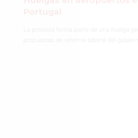
Huelgas en aeropuertos e
ACTUALIDAD
Portugal
EMPLEOS
La protesta forma parte de una huelga g
INMIGRACIÓN
propuestas de reforma laboral del gobiern
VIRALES
ENTRETENIMIENTO
SALUD
FORMULA 1