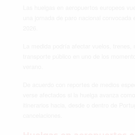
Las huelgas en aeropuertos europeos vuelv
una jornada de paro nacional convocada e
2026.
La medida podría afectar vuelos, trenes, m
transporte público en uno de los momentos
verano.
De acuerdo con reportes de medios especi
verse afectados si la huelga avanza como 
itinerarios hacia, desde o dentro de Port
cancelaciones.
Buscar