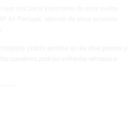
n que una parte importante de esos vuelos
AP Air Portugal, además de otros servicios
s.
©2026 QPASA MEDIA, Inc. All rights reserved.
 impacto podría sentirse en los días previos y
ertos pasajeros podrían enfrentar retrasos o
atrocinado -