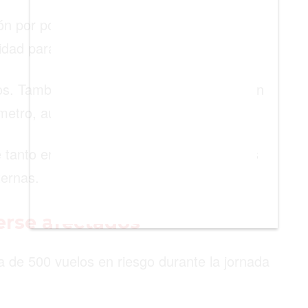
ón por posibles cambios en derechos
idad para distintos sectores.
tos. También podrían registrarse cambios en
metro, autobuses y ferris.
e tanto en los vuelos como en los traslados
ternas.
erse afectados
a de 500 vuelos en riesgo durante la jornada