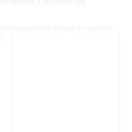
uropeos y el caso de
BIENES RAICES
ESTILO DE VIDA
eneral convocada en Portugal en respuesta a
DEPORTES
o.
CIENCIA
TECNOLOGÍA
NEGOCIOS