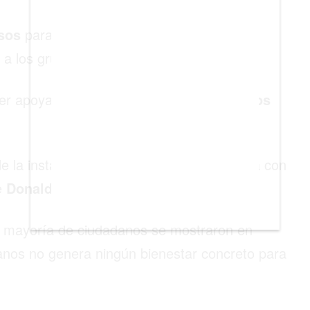
rsos
para la construcción de este muro
 a los grupos ilegales.
ser apoyada por el
Gobierno
de los
Estados
e la instalación de un muro con la frontera con
e
Donald Trump
.
an mayoría de ciudadanos se mostraron en
anos no genera ningún bienestar concreto para