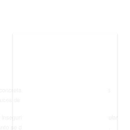
BIENES RAICES
ESTILO DE VIDA
DEPORTES
CIENCIA
TECNOLOGÍA
NEGOCIOS
ue concretamente el muro sería en los tramos
cruces de mercancía de contrabando.
 inseguridad que genera la migración irregular
nto se dedica a acciones delincuenciales».