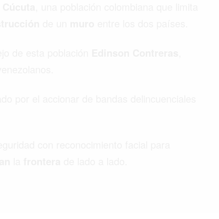
e
Cúcuta
, una población colombiana que limita
trucción
de un
muro
entre los dos países.
ejo de esta población
Edinson Contreras
,
s venezolanos.
cado por el accionar de bandas delincuenciales
guridad con reconocimiento facial para
zan
la
frontera
de lado a lado.