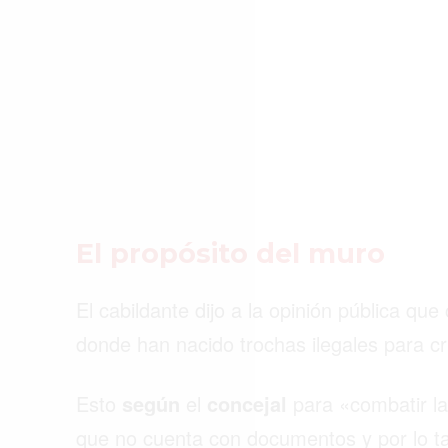
ACTUALIDAD
EMPLEOS
INMIGRACIÓN
VIRALES
ENTRETENIMIENTO
SALUD
El propósito del muro
FORMULA 1
El cabildante dijo a la opinión pública q
donde han nacido trochas ilegales para 
Esto
según
el
concejal
para «combatir la
que no cuenta con documentos y por lo ta