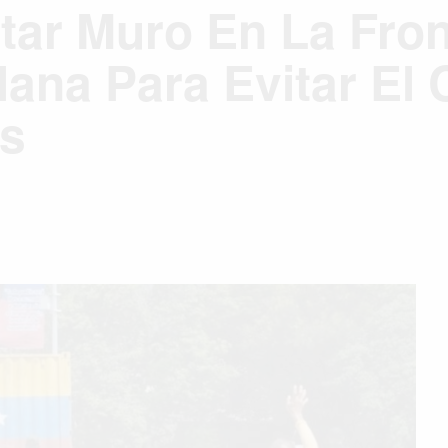
ar Muro En La Fron
na Para Evitar El C
os