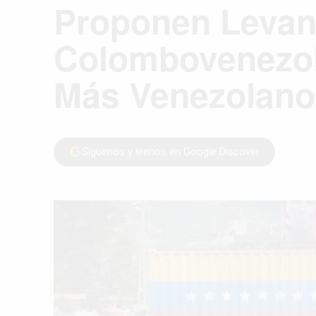
Proponen Levant
Colombovenezola
Más Venezolan
Síguenos y léenos en Google Discover