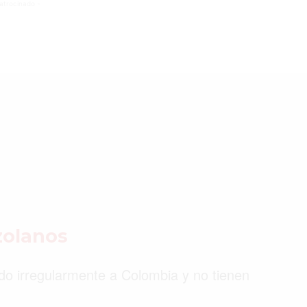
atrocinado -
©2026 QPASA MEDIA, Inc. All rights reserved.
zolanos
do irregularmente a Colombia y no tienen