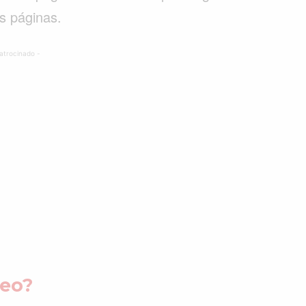
os páginas.
atrocinado -
eo?