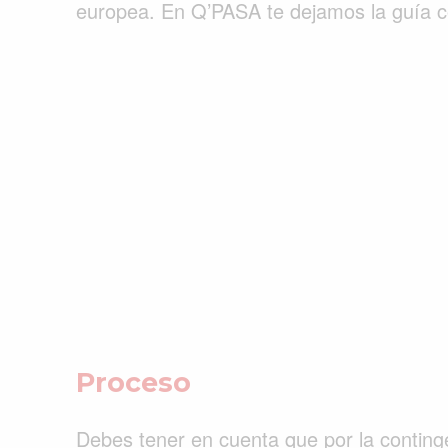
europea. En Q’PASA te dejamos la guía c
ACTUALIDAD
EMPLEOS
INMIGRACIÓN
VIRALES
ENTRETENIMIENTO
SALUD
FORMULA 1
Proceso
Debes tener en cuenta que por la continge