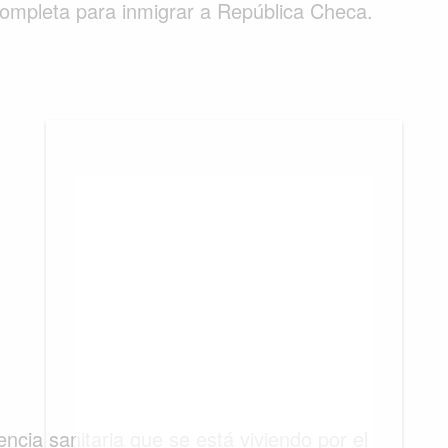
ompleta para inmigrar a República Checa.
BIENES RAICES
ESTILO DE VIDA
DEPORTES
CIENCIA
TECNOLOGÍA
NEGOCIOS
ncia sanitaria que se está viviendo por el