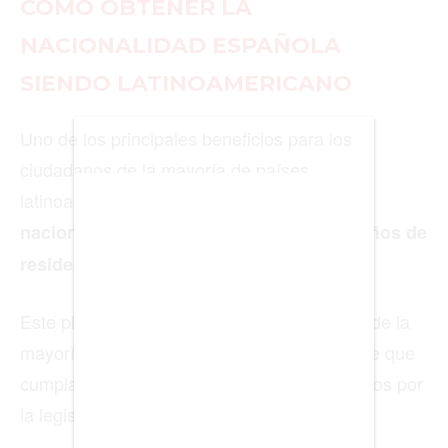
CÓMO OBTENER LA
NACIONALIDAD ESPAÑOLA
BIENES RAICES
SIENDO LATINOAMERICANO
ESTILO DE VIDA
Uno de los principales beneficios para los
DEPORTES
ciudadanos de la mayoría de países
CIENCIA
latinoamericanos es que pueden solicitar la
nacionalidad española después de dos años de
TECNOLOGÍA
.
residencia legal y continuada
NEGOCIOS
Este plazo reducido se aplica a ciudadanos de la
mayoría de países iberoamericanos, siempre que
EDICIÓN +
cumplan el resto de los requisitos establecidos por
la legislación española.
BARCELONA