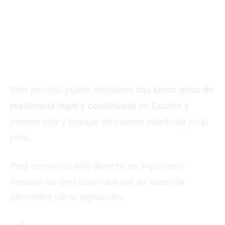
Buscar
ACTUALIDAD
Este permiso puede solicitarse tras
cinco años de
en España y
EMPLEOS
residencia legal y continuada
permite vivir y trabajar de manera indefinida en el
INMIGRACIÓN
país.
VIRALES
Para conservar este derecho es importante
ENTRETENIMIENTO
respetar los períodos máximos de ausencia
SALUD
permitidos por la legislación.
FORMULA 1