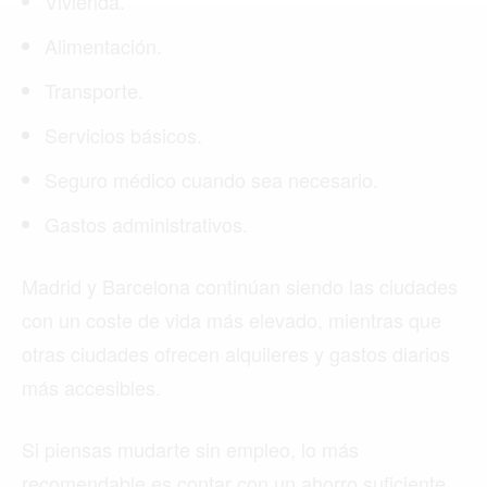
Vivienda.
MONTREAL
Alimentación.
NUEVA YORK
Transporte.
ORLANDO
Servicios básicos.
PARÍS
Seguro médico cuando sea necesario.
ROMA
Gastos administrativos.
TORONTO
Madrid y Barcelona continúan siendo las ciudades
VANCOUVER
con un coste de vida más elevado, mientras que
otras ciudades ofrecen alquileres y gastos diarios
más accesibles.
©2026 QPASA MEDIA, Inc. All rights reserved.
Si piensas mudarte sin empleo, lo más
recomendable es contar con un ahorro suficiente