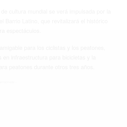
0 de cultura mundial se verá impulsada por la
Barrio Latino, que revitalizará el histórico
©2026 QPASA MEDIA, Inc. All rights reserved.
ra espectáculos.
migable para los ciclistas y los peatones,
en infraestructura para bicicletas y la
para peatones durante otros tres años.
atrocinado -