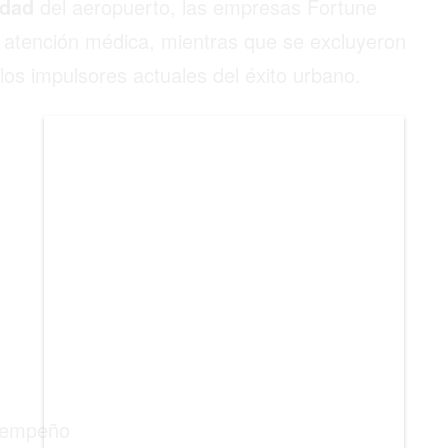
idad
del aeropuerto, las empresas Fortune
BIENES RAICES
la atención médica, mientras que se excluyeron
ESTILO DE VIDA
r los impulsores actuales del éxito urbano.
DEPORTES
CIENCIA
TECNOLOGÍA
NEGOCIOS
empeño en tres pilares (habitabilidad,