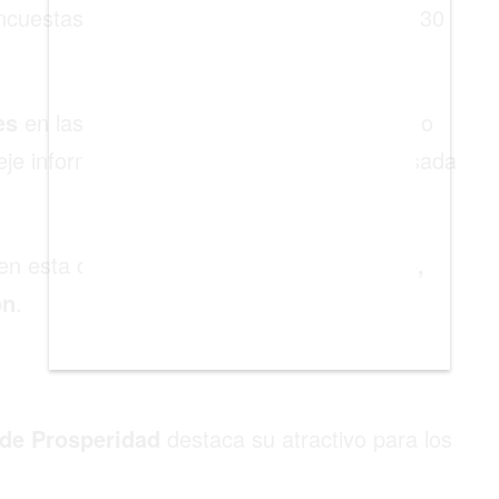
ncuestas realizadas a 22.000 personas en 30
es
en las que más les gustaría vivir, visitar o
fleje información tanto estadística como basada
n esta codiciada lista:
Montreal, Toronto,
on
.
 de Prosperidad
destaca su atractivo para los