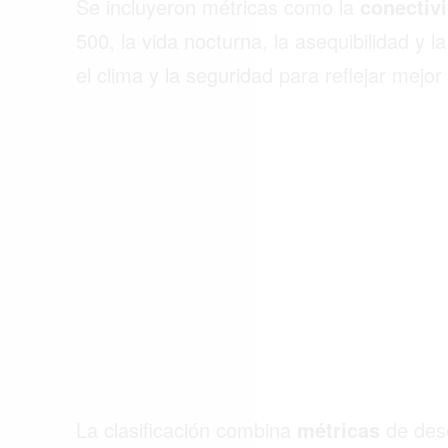
Se incluyeron métricas como la
conectiv
ACTUALIDAD
500, la vida nocturna, la asequibilidad y 
EMPLEOS
el clima y la seguridad para reflejar mejo
INMIGRACIÓN
VIRALES
ENTRETENIMIENTO
SALUD
FORMULA 1
La clasificación combina
métricas
de des