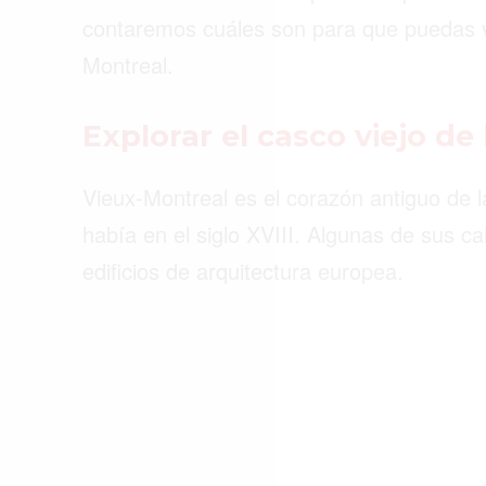
ACTUALIDAD
contaremos cuáles son para que puedas viv
Montreal.
EMPLEOS
INMIGRACIÓN
Explorar el casco viejo de
VIRALES
Vieux-Montreal es el corazón antiguo de l
ENTRETENIMIENTO
había en el siglo XVIII. Algunas de sus 
SALUD
edificios de arquitectura europea.
FORMULA 1