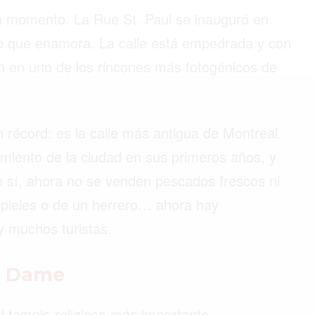
un momento. La Rue St. Paul se inauguró en
co que enamora. La calle está empedrada y con
©2026 QPASA MEDIA, Inc. All rights reserved.
ten en uno de los rincones más fotogénicos de
 récord: es la calle más antigua de Montreal.
imiento de la ciudad en sus primeros años, y
 sí, ahora no se venden pescados frescos ni
e pieles o de un herrero… ahora hay
y muchos turistas.
re Dame
l templo religioso más importante