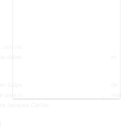
, con muchos restaurantes y tiendas. Sin
guo debería ser la primera cosa que hacer en
.
n Sulpicio, que es el edificio más antiguo de
re para conocer la historia de la ciudad y tomar
za Jacques-Cartier.
l