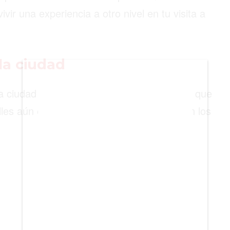
BIENES RAICES
ir una experiencia a otro nivel en tu visita a
ESTILO DE VIDA
DEPORTES
 la ciudad
CIENCIA
a ciudad y está delimitado por las murallas que
TECNOLOGÍA
calles aún están empedradas y se conservan los
NEGOCIOS