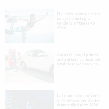
MIAMI
MONTREAL
El ejercicio zona cero se
convirtió en la gran
NUEVA YORK
tendencia fitness de
2026
ORLANDO
PARÍS
ROMA
Así es Olinia, el primer
auto eléctrico diseñado
TORONTO
y fabricado en México
VANCOUVER
Latinoamérica enfrenta
©2026 QPASA MEDIA, Inc. All rights reserved.
un fuerte aumento del
fraude digital en 2026