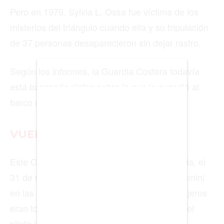
Pero en 1976, Sylvia L. Ossa fue víctima de los
BIENES RAICES
misterios del triángulo cuando ella y su tripulación
de 37 personas desaparecieron sin dejar rastro.
ESTILO DE VIDA
DEPORTES
Según los informes, la Guardia Costera todavía
está buscando pistas sobre lo que le sucedió al
CIENCIA
barco de 590 pies
TECNOLOGÍA
NEGOCIOS
VUELO 201
Este Cessna salió de Fort Lauderdale, Florida, el
31 de marzo de 1984, en ruta hacia la isla Bimini
EDICIÓN +
en las Bahamas, pero nunca llegó. Los pasajeros
BARCELONA
eran todos empleados de Cessna, incluidos el
BOGOTÁ
piloto y los copilotos.