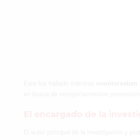
ACTUALIDAD
EMPLEOS
INMIGRACIÓN
VIRALES
ENTRETENIMIENTO
SALUD
Este fue hallado mientras
monitoreaban
FORMULA 1
en busca de comportamientos potencialm
El encargado de la inves
El autor principal de la investigación y p