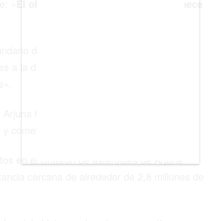
e: «
El objeto que nos va a visitar pertenece
undario de asteroides formado por rocas
s a la de la Tierra “a una distancia media
os».
 Arjuna forman parte de la población de
es y cometas.
os en el cinturón de asteroides de Arjuna
tancia cercana de alrededor de 2,8 millones de