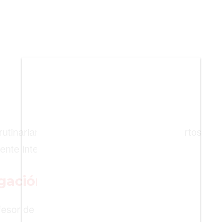
BIENES RAICES
ESTILO DE VIDA
DEPORTES
CIENCIA
TECNOLOGÍA
NEGOCIOS
rutinariamente los objetos recién descubiertos
ente interesantes.
tigación
rofesor de la Universidad Complutense de