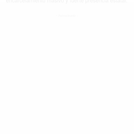
MIAMI
MONTREAL
- Patrocinado -
NUEVA YORK
ORLANDO
PARÍS
ROMA
TORONTO
VANCOUVER
©2026 QPASA MEDIA, Inc. All rights reserved.