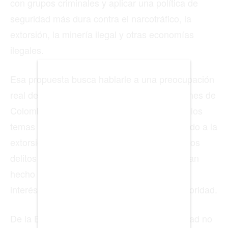
con grupos criminales y aplicar una política de
seguridad más dura contra el narcotráfico, la
BIENES RAICES
extorsión, la minería ilegal y otras economías
ESTILO DE VIDA
ilegales.
DEPORTES
Esa propuesta busca hablarle a una preocupación
CIENCIA
real de muchos ciudadanos. En varias regiones de
TECNOLOGÍA
Colombia, la seguridad sigue siendo uno de los
temas que más afectan la vida diaria. El miedo a la
NEGOCIOS
extorsión, la presencia de grupos armados, los
delitos urbanos y la falta de control estatal han
hecho que una parte del electorado vea con
EDICIÓN +
interés una campaña basada en orden y autoridad.
BARCELONA
De la Espriella ha planteado que sin seguridad no
BOGOTÁ