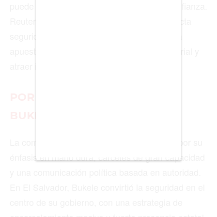
puede haber inversión, empleo formal ni confianza.
BUENOS AIRES
Reuters también informó que su visión conecta
seguridad y crecimiento económico, con una
CARTAGENA
apuesta por recuperar la confianza empresarial y
CDMX
atraer inversión.
CHICAGO
POR QUÉ LO COMPARAN CON
DUBAI
BUKELE
LAS VEGAS
LISBOA
La comparación con Nayib Bukele aparece por su
énfasis en mano dura, cárceles de gran capacidad
LOS ÁNGELES
y una comunicación política basada en autoridad.
MADRID
En El Salvador, Bukele convirtió la seguridad en el
MEDELLÍN
centro de su gobierno, con una estrategia de
encarcelamiento masivo y fuerte presencia estatal.