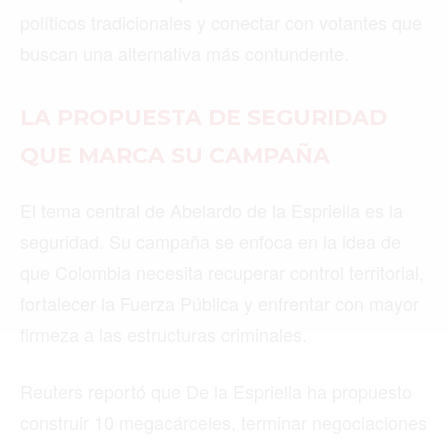
políticos tradicionales y conectar con votantes que
buscan una alternativa más contundente.
Buscar
LA PROPUESTA DE SEGURIDAD
ACTUALIDAD
QUE MARCA SU CAMPAÑA
EMPLEOS
El tema central de Abelardo de la Espriella es la
INMIGRACIÓN
seguridad. Su campaña se enfoca en la idea de
que Colombia necesita recuperar control territorial,
VIRALES
fortalecer la Fuerza Pública y enfrentar con mayor
ENTRETENIMIENTO
firmeza a las estructuras criminales.
SALUD
Reuters reportó que De la Espriella ha propuesto
FORMULA 1
construir 10 megacárceles, terminar negociaciones