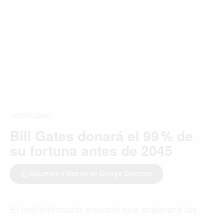
MIAMI
MONTREAL
NUEVA YORK
ORLANDO
PARÍS
ROMA
TORONTO
VANCOUVER
©2026 QPASA MEDIA, Inc. All rights reserved.