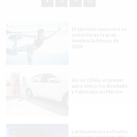
Buscar
El ejercicio zona cero se
convirtió en la gran
tendencia fitness de
ACTUALIDAD
2026
EMPLEOS
INMIGRACIÓN
Así es Olinia, el primer
VIRALES
auto eléctrico diseñado
y fabricado en México
ENTRETENIMIENTO
SALUD
FORMULA 1
Latinoamérica enfrenta