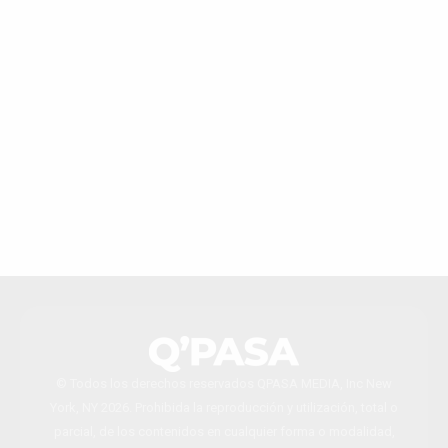
© Todos los derechos reservados QPASA MEDIA, Inc New
York, NY 2026. Prohibida la reproducción y utilización, total o
parcial, de los contenidos en cualquier forma o modalidad,