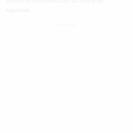
marchó en motocicleta con su convoy de
seguridad.
- Patrocinado -