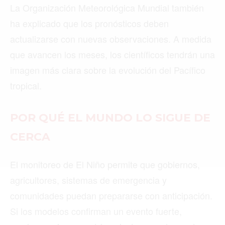
La Organización Meteorológica Mundial también
ha explicado que los pronósticos deben
Buscar
actualizarse con nuevas observaciones. A medida
que avancen los meses, los científicos tendrán una
imagen más clara sobre la evolución del Pacífico
ACTUALIDAD
tropical.
EMPLEOS
INMIGRACIÓN
POR QUÉ EL MUNDO LO SIGUE DE
VIRALES
CERCA
ENTRETENIMIENTO
El monitoreo de El Niño permite que gobiernos,
SALUD
agricultores, sistemas de emergencia y
comunidades puedan prepararse con anticipación.
FORMULA 1
Si los modelos confirman un evento fuerte,