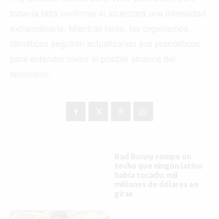
MIAMI
todavía falta confirmar si alcanzará una intensidad
MONTREAL
extraordinaria. Mientras tanto, los organismos
NUEVA YORK
climáticos seguirán actualizando sus pronósticos
para entender mejor el posible alcance del
ORLANDO
fenómeno.
PARÍS
ROMA
TORONTO
VANCOUVER
Bad Bunny rompe un
techo que ningún latino
había tocado: mil
millones de dólares en
giras
©2026 QPASA MEDIA, Inc. All rights reserved.