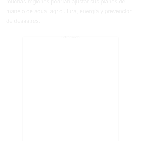
muchas regiones podrían ajustar sus planes de
manejo de agua, agricultura, energía y prevención
BIENES RAICES
de desastres.
ESTILO DE VIDA
- Patrocinado -
DEPORTES
CIENCIA
TECNOLOGÍA
NEGOCIOS
EDICIÓN +
BARCELONA
BOGOTÁ