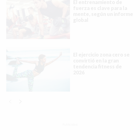
El entrenamiento de
fuerza es clave para la
mente, según un informe
global
El ejercicio zona cero se
convirtió en la gran
tendencia fitness de
2026
Publicidad