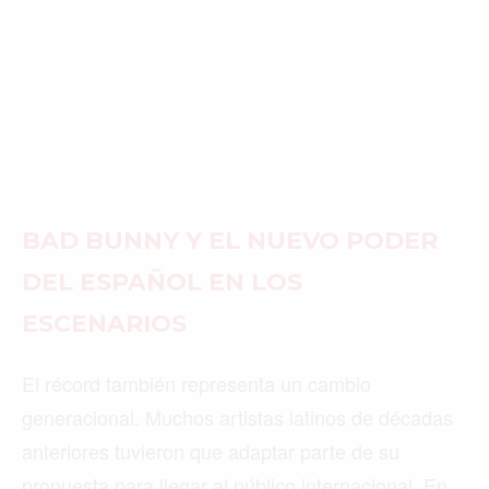
MIAMI
MONTREAL
NUEVA YORK
ORLANDO
PARÍS
BAD BUNNY Y EL NUEVO PODER
ROMA
DEL ESPAÑOL EN LOS
TORONTO
ESCENARIOS
VANCOUVER
El récord también representa un cambio
generacional. Muchos artistas latinos de décadas
anteriores tuvieron que adaptar parte de su
©2026 QPASA MEDIA, Inc. All rights reserved.
propuesta para llegar al público internacional. En