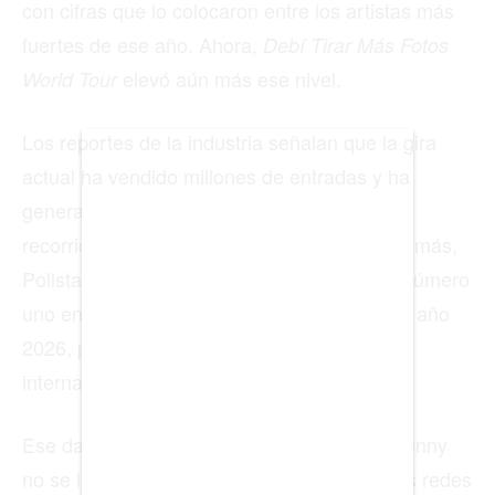
con cifras que lo colocaron entre los artistas más
fuertes de ese año. Ahora,
Debí Tirar Más Fotos
BIENES RAICES
elevó aún más ese nivel.
World Tour
ESTILO DE VIDA
Los reportes de la industria señalan que la gira
DEPORTES
actual ha vendido millones de entradas y ha
generado una recaudación histórica para un
CIENCIA
recorrido sin fechas en Estados Unidos. Además,
TECNOLOGÍA
Pollstar ubicó a Bad Bunny como el artista número
NEGOCIOS
uno en su lista mundial de giras de mitad de año
2026, por encima de otros grandes nombres
internacionales.
EDICIÓN +
Ese dato confirma que el impacto de Bad Bunny
BARCELONA
no se limita a la conversación cultural o a las redes