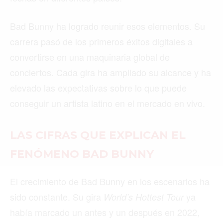
Buscar
Bad Bunny ha logrado reunir esos elementos. Su
carrera pasó de los primeros éxitos digitales a
convertirse en una maquinaria global de
ACTUALIDAD
conciertos. Cada gira ha ampliado su alcance y ha
EMPLEOS
elevado las expectativas sobre lo que puede
conseguir un artista latino en el mercado en vivo.
INMIGRACIÓN
VIRALES
LAS CIFRAS QUE EXPLICAN EL
ENTRETENIMIENTO
FENÓMENO BAD BUNNY
MÚSICA
El crecimiento de Bad Bunny en los escenarios ha
SALUD
sido constante. Su gira
ya
World’s Hottest Tour
FORMULA 1
había marcado un antes y un después en 2022,