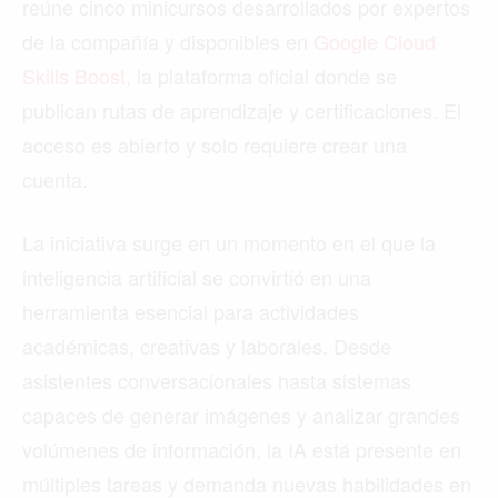
LISBOA
LOS ÁNGELES
MADRID
MEDELLÍN
MIAMI
MONTREAL
NUEVA YORK
ORLANDO
PARÍS
ROMA
TORONTO