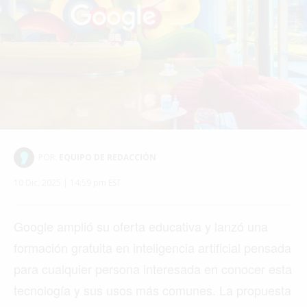
EDICIÓN +
BARCELONA
BOGOTÁ
BUENOS AIRES
CARTAGENA
CDMX
CHICAGO
DUBAI
LAS VEGAS