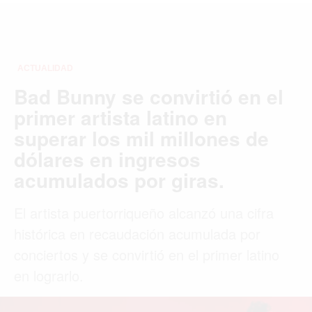
MIAMI
MONTREAL
NUEVA YORK
ORLANDO
PARÍS
ROMA
TORONTO
VANCOUVER
©2026 QPASA MEDIA, Inc. All rights reserved.