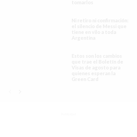
tomarlos
Buscar
Ni retiro ni confirmación:
el silencio de Messi que
tiene en vilo a toda
Argentina
ACTUALIDAD
Estos son los cambios
EMPLEOS
que trae el Boletín de
Visas de agosto para
INMIGRACIÓN
quienes esperan la
Green Card
VIRALES
ENTRETENIMIENTO
SALUD
Publicidad
FORMULA 1