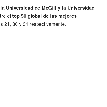
BIENES RAICES
la Universidad de McGill y la Universidad
ESTILO DE VIDA
tre el
top 50 global de las mejores
os 21, 30 y 34 respectivamente.
DEPORTES
CIENCIA
TECNOLOGÍA
NEGOCIOS