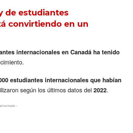
y de estudiantes
tá convirtiendo en un
©2026 QPASA MEDIA, Inc. All rights reserved.
antes internacionales en Canadá ha tenido
cimiento.
000 estudiantes internacionales que habían
lizaron según los últimos datos del
2022
.
atrocinado -