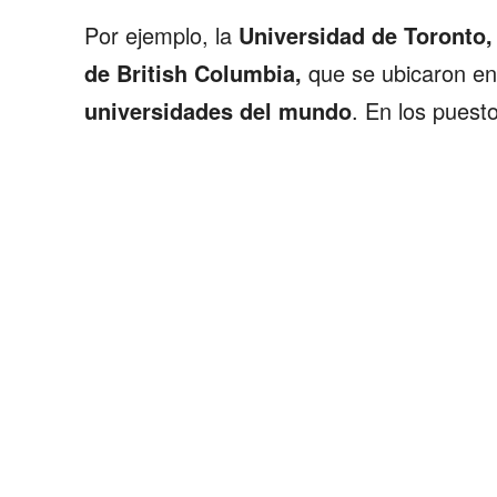
ACTUALIDAD
Por ejemplo, la
Universidad de Toronto, 
EMPLEOS
de British Columbia,
que se ubicaron en
universidades del mundo
. En los puest
INMIGRACIÓN
VIRALES
ENTRETENIMIENTO
SALUD
FORMULA 1