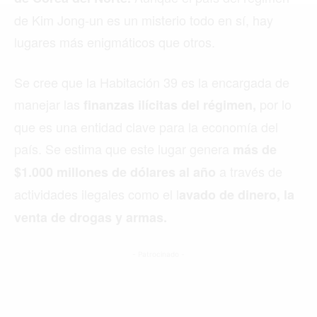
MIAMI
de Kim Jong-un es un misterio todo en sí, hay
MONTREAL
lugares más enigmáticos que otros.
NUEVA YORK
Se cree que la Habitación 39 es la encargada de
ORLANDO
manejar las
por lo
finanzas ilícitas del régimen,
PARÍS
que es una entidad clave para la economía del
país.
Se estima que este lugar genera
más de
ROMA
a través de
$1.000 millones de dólares al año
TORONTO
actividades ilegales como el l
avado de dinero, la
VANCOUVER
venta de drogas y armas.
- Patrocinado -
©2026 QPASA MEDIA, Inc. All rights reserved.