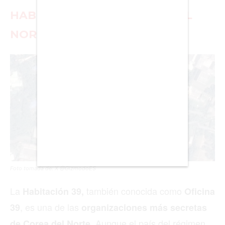
HABITACIÓN 39 EN COREA DEL
BUENOS AIRES
NORTE
CARTAGENA
CDMX
CHICAGO
DUBAI
LAS VEGAS
LISBOA
LOS ÁNGELES
Foto tomada de: X @GizmodoES
MADRID
La
también conocida como
Habitación 39,
Oficina
MEDELLÍN
, es una de las
39
organizaciones más secretas
Aunque el país del régimen
de Corea del Norte.