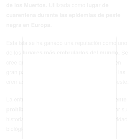
Utilizada como
de los Muertos.
lugar de
cuarentena durante las epidemias de peste
BIENES RAICES
negra en Europa.
ESTILO DE VIDA
DEPORTES
Esta isla se ha ganado una reputación como uno
de los
Se
lugares más embrujados del mundo.
CIENCIA
cree que el suelo de la isla está compuesto en
TECNOLOGÍA
gran parte por restos humanos, resultado de las
NEGOCIOS
cremaciones masivas de las víctimas de la peste.
La entrada a la Isla Poveglia está
estrictamente
tanto por su
prohibida por el gobierno italiano,
EDICIÓN +
historia macabra como por razones de seguridad
BARCELONA
biológica.
BOGOTÁ