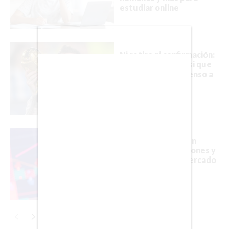
estudiar online
ESTILO DE VIDA
DEPORTES
CIENCIA
Ni retiro ni confirmación:
el silencio de Messi que
mantiene en suspenso a
TECNOLOGÍA
toda Argentina
NEGOCIOS
El bitcoin resiste un
EDICIÓN +
hackeo de 100 millones y
así reaccionó el mercado
BARCELONA
BOGOTÁ
BUENOS AIRES