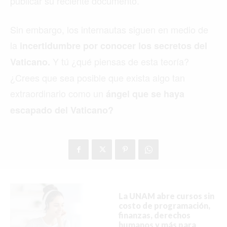
publicar su reciente documento.
Sin embargo, los internautas siguen en medio de
ACTUALIDAD
la
incertidumbre por conocer los secretos del
Y tú ¿qué piensas de esta teoría?
EMPLEOS
Vaticano.
¿Crees que sea posible que exista algo tan
INMIGRACIÓN
extraordinario como un
ángel que se haya
VIRALES
escapado del Vaticano?
ENTRETENIMIENTO
SALUD
FORMULA 1
La UNAM abre cursos sin
costo de programación,
finanzas, derechos
BIENES RAICES
humanos y más para