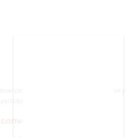
BIENES RAICES
ESTILO DE VIDA
DEPORTES
CIENCIA
TECNOLOGÍA
NEGOCIOS
ercer como electores en el próximo cónclave y
articipar en la votación.
 convertirse en Papa