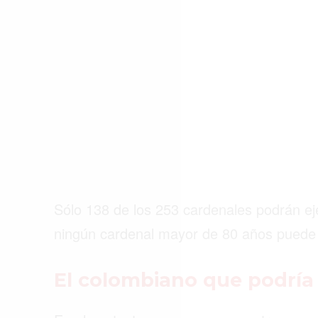
ACTUALIDAD
EMPLEOS
INMIGRACIÓN
VIRALES
ENTRETENIMIENTO
SALUD
FORMULA 1
Sólo 138 de los 253 cardenales podrán ej
ningún cardenal mayor de 80 años puede p
El colombiano que podría