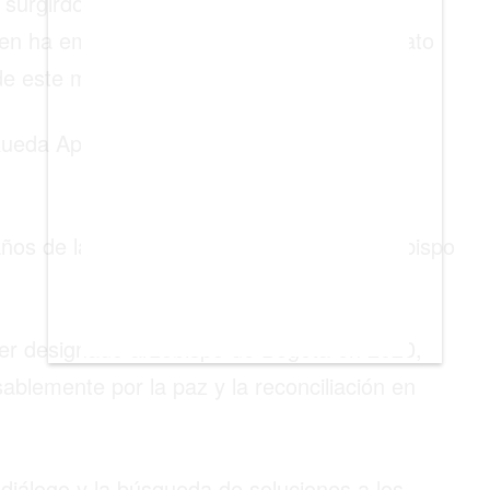
surgirdo el nombre del cardenal
ien ha emergido como un potencial candidato
de este mismo país ‘Kien y Ke’.
Rueda Aparicio ha dedicado más de tres
ños de labor pastoral, fue nombrado arzobispo
ser designado arzobispo de Bogotá en 2020,
ablemente por la paz y la reconciliación en
diálogo y la búsqueda de soluciones a los