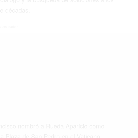
nte décadas.
©2026 QPASA MEDIA, Inc. All rights reserved.
atrocinado -
ancisco nombró a Rueda Aparicio como
la Plaza de San Pedro en el Vaticano.