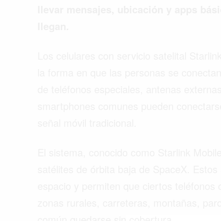
llevar mensajes, ubicación y apps bási
llegan.
Los celulares con servicio satelital Star
la forma en que las personas se conectan
de teléfonos especiales, antenas externa
smartphones comunes pueden conectarse 
señal móvil tradicional.
El sistema, conocido como Starlink Mobile,
satélites de órbita baja de SpaceX. Estos 
espacio y permiten que ciertos teléfono
Buscar
zonas rurales, carreteras, montañas, par
común quedarse sin cobertura.