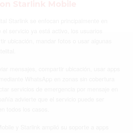
on Starlink Mobile
ital Starlink se enfocan principalmente en
©2026 QPASA MEDIA, Inc. All rights reserved.
l servicio ya está activo, los usuarios
ir ubicación, mandar fotos o usar algunas
lital.
nviar mensajes, compartir ubicación, usar apps
z mediante WhatsApp en zonas sin cobertura
actar servicios de emergencia por mensaje en
añía advierte que el servicio puede ser
en todos los casos.
Mobile y Starlink amplió su soporte a apps