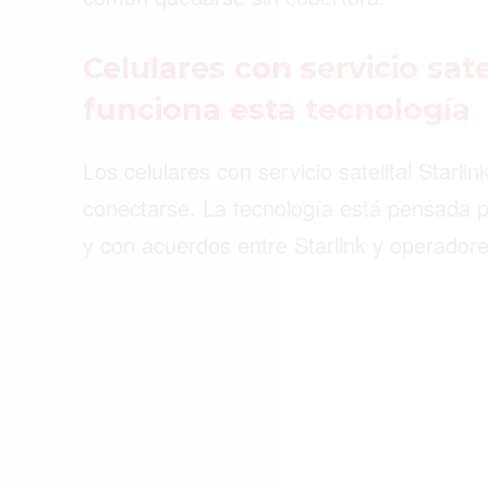
ACTUALIDAD
EMPLEOS
Celulares con servicio sate
funciona esta tecnología
INMIGRACIÓN
VIRALES
Los celulares con servicio satelital Starl
ENTRETENIMIENTO
conectarse. La tecnología está pensada 
y con acuerdos entre Starlink y operadore
SALUD
FORMULA 1