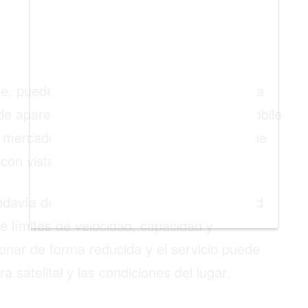
tre, puede cambiar de forma automática a la
puede aparecer una conexión asociada a T-Mobile
 mercado y del operador. Para que funcione
 con vista despejada al cielo.
 todavía de reemplazar por completo una red
ene límites de velocidad, capacidad y
onar de forma reducida y el servicio puede
satelital y las condiciones del lugar.