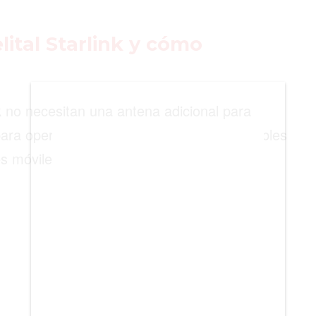
BIENES RAICES
ESTILO DE VIDA
lital Starlink y cómo
DEPORTES
CIENCIA
ink no necesitan una antena adicional para
TECNOLOGÍA
para operar con smartphones LTE compatibles
s móviles.
NEGOCIOS