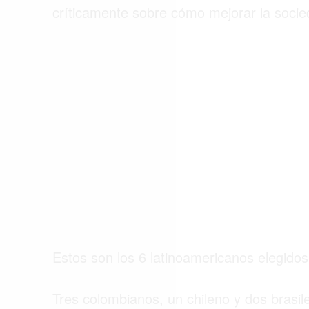
críticamente sobre cómo mejorar la socie
ACTUALIDAD
EMPLEOS
INMIGRACIÓN
VIRALES
ENTRETENIMIENTO
SALUD
FORMULA 1
Estos son los 6 latinoamericanos elegidos
Tres colombianos, un chileno y dos brasi