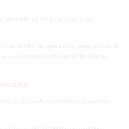
, prometió: ¡Si Chile fue la cuna del
do en el grito de guerra de quienes en todo el
cas económicas derechistas de las últimas
González
ovimiento Causa Justa en Colombia aparecen en
o parte de una campaña en el país que