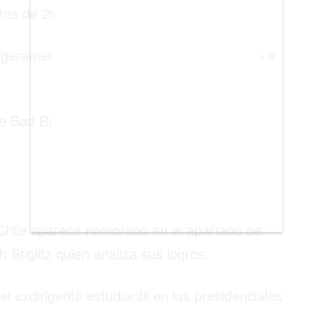
ntes de 2022» de la revista Time.
igeramente al invitar a una figura relevante a
e Bad Bunny, Elisa Loncón o Luis Manuel
e Chile aparece nombrado en el apartado de
Stiglitz quien analiza sus logros.
el exdirigente estudiantil en las presidenciales