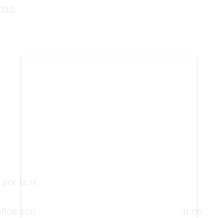
dad.
BIENES RAICES
ESTILO DE VIDA
DEPORTES
CIENCIA
TECNOLOGÍA
NEGOCIOS
 por la revista Time
leños son los latinoamericanos que aparecen en