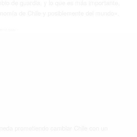
bio de guardia, y lo que es más importante,
onomía de Chile y posiblemente del mundo».
©2026 QPASA MEDIA, Inc. All rights reserved.
atrocinado -
Moneda prometiendo cambiar Chile con un