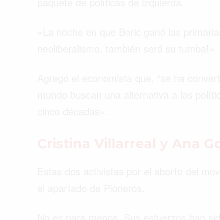
paquete de políticas de izquierda.
«La noche en que Boric ganó las primarias
neoliberalismo, también será su tumba!».
Agregó el economista que, “se ha converti
mundo buscan una alternativa a las políti
cinco décadas».
Cristina Villarreal y Ana 
Estas dos activistas por el aborto del m
el apartado de Pioneros.
No es para menos. Sus esfuerzos han sid