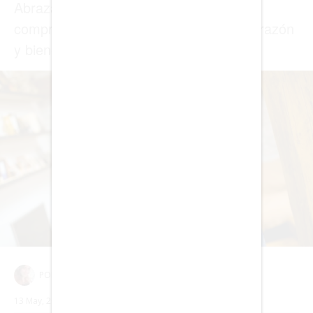
NEGOCIOS
EDICIÓN +
BARCELONA
BOGOTÁ
BUENOS AIRES
CARTAGENA
CDMX
CHICAGO
DUBAI