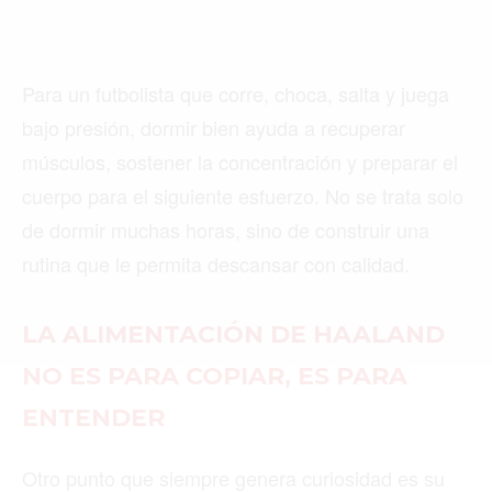
Buscar
Para un futbolista que corre, choca, salta y juega
bajo presión, dormir bien ayuda a recuperar
ACTUALIDAD
músculos, sostener la concentración y preparar el
EMPLEOS
cuerpo para el siguiente esfuerzo. No se trata solo
de dormir muchas horas, sino de construir una
INMIGRACIÓN
rutina que le permita descansar con calidad.
VIRALES
ENTRETENIMIENTO
LA ALIMENTACIÓN DE HAALAND
MÚSICA
NO ES PARA COPIAR, ES PARA
SALUD
ENTENDER
FORMULA 1
Otro punto que siempre genera curiosidad es su