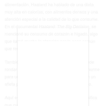
alimentación. Haaland ha hablado de una dieta
muy alta en calorías, con alimentos densos y una
BIENES RAICES
atención especial a la calidad de lo que consume.
En el documental
, se
ESTILO DE VIDA
Haaland: The Big Decision
mencionó su consumo de corazón e hígado, algo
DEPORTES
que llamó mucho la atención por lo poco común
CIENCIA
que resulta para el público general.
TECNOLOGÍA
También se ha reportado que su ingesta puede
NEGOCIOS
rondar las 6.000 calorías diarias, una cifra enorme
para una persona común, pero entendible en un
atleta profesional con un gasto físico muy alto.
EDICIÓN +
Aquí es importante aclarar algo: esto no significa
BARCELONA
que cualquiera deba copiar su dieta.