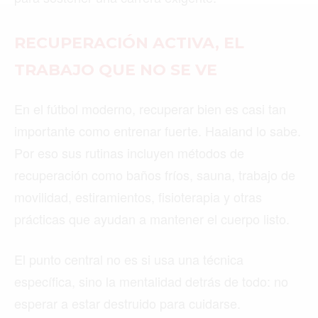
MIAMI
RECUPERACIÓN ACTIVA, EL
MONTREAL
TRABAJO QUE NO SE VE
NUEVA YORK
ORLANDO
En el fútbol moderno, recuperar bien es casi tan
importante como entrenar fuerte. Haaland lo sabe.
PARÍS
Por eso sus rutinas incluyen métodos de
ROMA
recuperación como baños fríos, sauna, trabajo de
TORONTO
movilidad, estiramientos, fisioterapia y otras
prácticas que ayudan a mantener el cuerpo listo.
VANCOUVER
El punto central no es si usa una técnica
específica, sino la mentalidad detrás de todo: no
esperar a estar destruido para cuidarse.
©2026 QPASA MEDIA, Inc. All rights reserved.