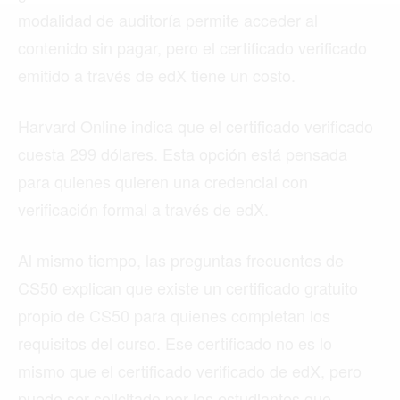
MIAMI
modalidad de auditoría permite acceder al
MONTREAL
contenido sin pagar, pero el certificado verificado
emitido a través de edX tiene un costo.
NUEVA YORK
ORLANDO
Harvard Online indica que el certificado verificado
PARÍS
cuesta 299 dólares. Esta opción está pensada
para quienes quieren una credencial con
ROMA
verificación formal a través de edX.
TORONTO
Al mismo tiempo, las preguntas frecuentes de
VANCOUVER
CS50 explican que existe un certificado gratuito
propio de CS50 para quienes completan los
requisitos del curso. Ese certificado no es lo
©2026 QPASA MEDIA, Inc. All rights reserved.
mismo que el certificado verificado de edX, pero
puede ser solicitado por los estudiantes que