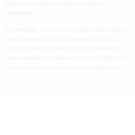
siguiendo las siete semanas de material
disponibles.
Buscar
Sin embargo, no es un curso básico para empezar
desde cero en tecnología. Harvard lo clasifica
ACTUALIDAD
como de nivel intermedio, por lo que resulta más
EMPLEOS
recomendable para quienes ya conocen Python o
han tenido experiencia previa con programación.
INMIGRACIÓN
VIRALES
- Patrocinado -
ENTRETENIMIENTO
SALUD
FORMULA 1