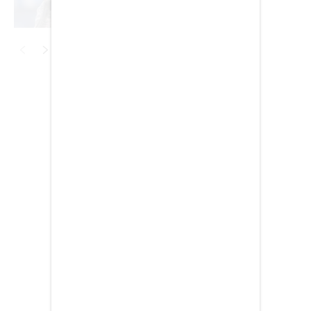
EDICIÓN +
BARCELONA
BOGOTÁ
Publicidad
BUENOS AIRES
CARTAGENA
CDMX
CHICAGO
DUBAI
LAS VEGAS
LISBOA