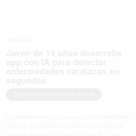
ACTUALIDAD
Joven de 14 años desarrolla
app con IA para detectar
enfermedades cardíacas en
segundos
Síguenos y léenos en Google Discover
Un adolescente creó una app con inteligencia
artificial que identifica problemas cardíacos
en siete segundos y con más del 96 % de