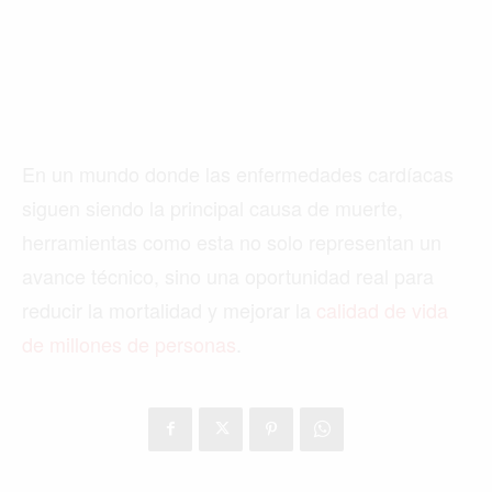
En un mundo donde las enfermedades cardíacas
siguen siendo la principal causa de muerte,
Buscar
herramientas como esta no solo representan un
avance técnico, sino una oportunidad real para
ACTUALIDAD
reducir la mortalidad y mejorar la
calidad de vida
de millones de personas
.
EMPLEOS
INMIGRACIÓN
VIRALES
ENTRETENIMIENTO