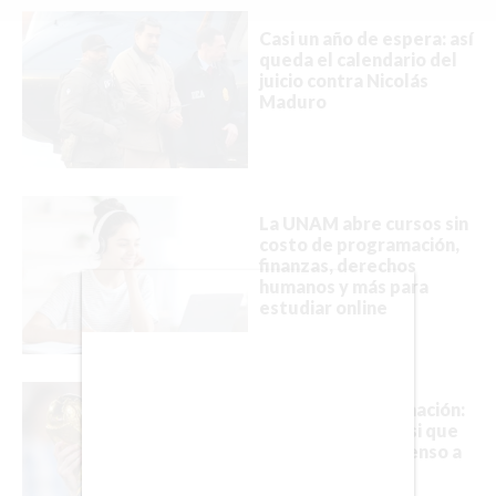
SALUD
Casi un año de espera: así
queda el calendario del
juicio contra Nicolás
FORMULA 1
Maduro
BIENES RAICES
La UNAM abre cursos sin
ESTILO DE VIDA
costo de programación,
finanzas, derechos
DEPORTES
humanos y más para
estudiar online
CIENCIA
TECNOLOGÍA
Ni retiro ni confirmación:
NEGOCIOS
el silencio de Messi que
mantiene en suspenso a
toda Argentina