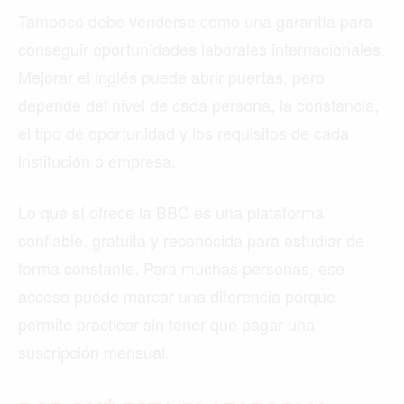
MIAMI
Tampoco debe venderse como una garantía para
MONTREAL
conseguir oportunidades laborales internacionales.
Mejorar el inglés puede abrir puertas, pero
NUEVA YORK
depende del nivel de cada persona, la constancia,
ORLANDO
el tipo de oportunidad y los requisitos de cada
PARÍS
institución o empresa.
ROMA
Lo que sí ofrece la BBC es una plataforma
TORONTO
confiable, gratuita y reconocida para estudiar de
VANCOUVER
forma constante. Para muchas personas, ese
acceso puede marcar una diferencia porque
permite practicar sin tener que pagar una
suscripción mensual.
©2026 QPASA MEDIA, Inc. All rights reserved.