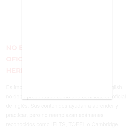
BUENOS AIRES
CARTAGENA
CDMX
NO ES UNA CERTIFICACIÓN
CHICAGO
OFICIAL, PERO SÍ UNA
DUBAI
HERRAMIENTA ÚTIL
LAS VEGAS
LISBOA
Es importante aclarar que BBC Learning English
no debe presentarse como una certificación oficial
LOS ÁNGELES
de inglés. Sus contenidos ayudan a aprender y
MADRID
practicar, pero no reemplazan exámenes
MEDELLÍN
reconocidos como IELTS, TOEFL o Cambridge.