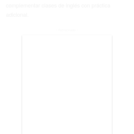
complementar clases de inglés con práctica
adicional.
BIENES RAICES
ESTILO DE VIDA
- Patrocinado -
DEPORTES
CIENCIA
TECNOLOGÍA
NEGOCIOS
EDICIÓN +
BARCELONA
BOGOTÁ