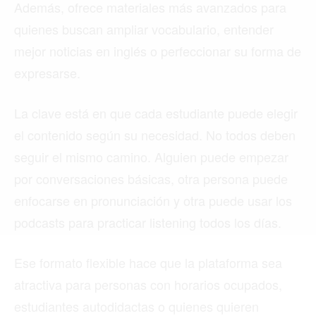
Además, ofrece materiales más avanzados para
quienes buscan ampliar vocabulario, entender
Buscar
mejor noticias en inglés o perfeccionar su forma de
expresarse.
ACTUALIDAD
La clave está en que cada estudiante puede elegir
EMPLEOS
el contenido según su necesidad. No todos deben
seguir el mismo camino. Alguien puede empezar
INMIGRACIÓN
por conversaciones básicas, otra persona puede
VIRALES
enfocarse en pronunciación y otra puede usar los
ENTRETENIMIENTO
podcasts para practicar listening todos los días.
SALUD
Ese formato flexible hace que la plataforma sea
FORMULA 1
atractiva para personas con horarios ocupados,
estudiantes autodidactas o quienes quieren