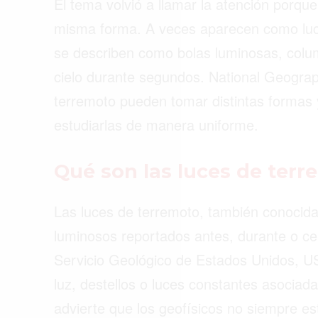
El tema volvió a llamar la atención porqu
ACTUALIDAD
misma forma. A veces aparecen como luce
EMPLEOS
se describen como bolas luminosas, colum
INMIGRACIÓN
cielo durante segundos. National Geogra
terremoto pueden tomar distintas formas y
VIRALES
estudiarlas de manera uniforme.
ENTRETENIMIENTO
MÚSICA
Qué son las luces de ter
SALUD
Las luces de terremoto, también conocid
FORMULA 1
luminosos reportados antes, durante o c
Servicio Geológico de Estados Unidos, U
luz, destellos o luces constantes asocia
advierte que los geofísicos no siempre e