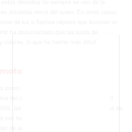
e estos destellos no siempre se ven de la
BIENES RAICES
s azuladas cerca del suelo. En otros casos,
ESTILO DE VIDA
nas de luz o flashes rápidos que iluminan el
DEPORTES
phic ha documentado que las luces de
 colores, lo que ha hecho más difícil
CIENCIA
TECNOLOGÍA
NEGOCIOS
remoto
as como luces sísmicas, son fenómenos
erca del momento de algunos terremotos. El
SGS, las describe como resplandores, bolas de
das con terremotos. Sin embargo, también
stán de acuerdo sobre cuáles reportes