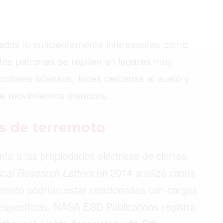
ados lo suficientemente interesantes como
©2026 QPASA MEDIA, Inc. All rights reserved.
rtos patrones se repiten en lugares muy
colores intensos, luces cercanas al suelo y
te movimientos sísmicos.
es de terremoto
ta a las propiedades eléctricas de ciertas
ical Research Letters
en 2014 analizó casos
remoto podrían estar relacionadas con cargas
 específicas. NASA ESD Publications registra