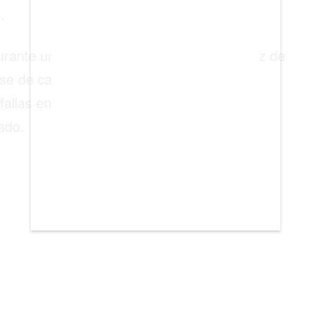
.
 durante un sismo es necesariamente una luz de
se de cables eléctricos, transformadores,
allas en infraestructura. Por eso, los
ado.