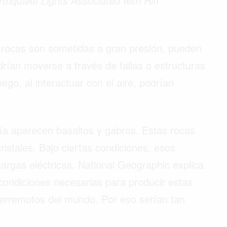
thquake Lights Associated with Rift
 rocas son sometidas a gran presión, pueden
drían moverse a través de fallas o estructuras
ego, al interactuar con el aire, podrían
ía aparecen basaltos y gabros. Estas rocas
istales. Bajo ciertas condiciones, esos
 cargas eléctricas. National Geographic explica
condiciones necesarias para producir estas
terremotos del mundo. Por eso serían tan