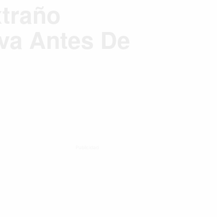
xtraño
va Antes De
Publicidad