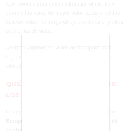
restricciones para quienes trabajan al aire libre
durante las horas de mayor calor. Estas medidas
BIENES RAICES
buscan reducir el riesgo de golpes de calor y otros
ESTILO DE VIDA
problemas de salud.
DEPORTES
Además, algunos servicios de transporte han
CIENCIA
registrado incidencias puntuales debido a las
TECNOLOGÍA
elevadas temperaturas.
NEGOCIOS
QUÉ PUEDE OCURRIR DURANTE
LOS PRÓXIMOS DÍAS
EDICIÓN +
Los pronósticos indican que la
ola de calor en
BARCELONA
continuará afectando a buena parte del
Europa
BOGOTÁ
continente durante los próximos días.