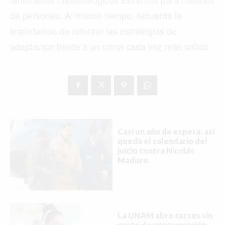
MIAMI
de personas. Al mismo tiempo, recuerda la
MONTREAL
importancia de reforzar las estrategias de
NUEVA YORK
adaptación frente a un clima cada vez más cálido.
ORLANDO
PARÍS
ROMA
TORONTO
Casi un año de espera: así
queda el calendario del
VANCOUVER
juicio contra Nicolás
Maduro
©2026 QPASA MEDIA, Inc. All rights reserved.
La UNAM abre cursos sin
costo de programación,