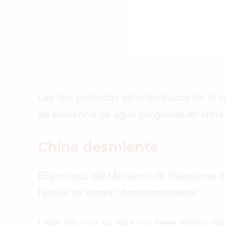
Las dos potencias estarían buscando el con
de existencia de agua congelada en cráte
China desmiente
El portavoz del Ministerio de Relaciones E
Nelson de mentir “descaradamente”.
Lijian dijo que su país “no tiene ningún ti