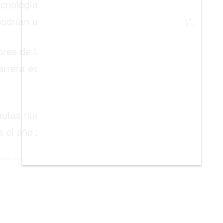
ecnología buscarían controlar sus propios
drían utilizarla para atacar a otros países”.
s de la política exterior, es que China y
rrera espacial para llegar de nuevo a la
nautas nuevamente en 2025. Mientras que
a el año 2035.
atrocinado -