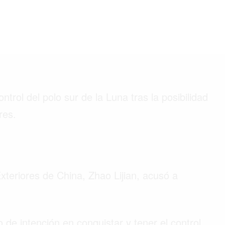
©2026 QPASA MEDIA, Inc. All rights reserved.
trol del polo sur de la Luna tras la posibilidad
res.
xteriores de China, Zhao Lijian, acusó a
po de intención en conquistar y tener el control