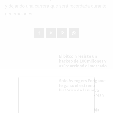
VIRALES
y dejando una carrera que será recordada durante
generaciones.
ENTRETENIMIENTO
SALUD
FORMULA 1
El bitcoin resiste un
BIENES RAICES
hackeo de 100 millones y
así reaccionó el mercado
ESTILO DE VIDA
DEPORTES
Solo Avengers Endgame
le gana: el estreno
histórico de la nueva
CIENCIA
película de Spider-Man
TECNOLOGÍA
La oferta que Arabia
NEGOCIOS