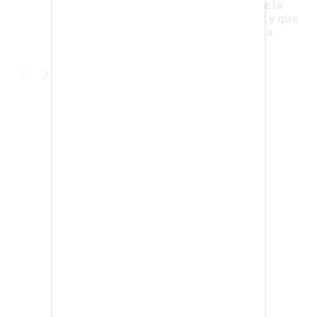
Saudita puso sobre la
mesa por Luis Díaz y que
el Bayern se niega a
aceptar
EDICIÓN +
BARCELONA
BOGOTÁ
Publicidad
BUENOS AIRES
CARTAGENA
CDMX
CHICAGO
DUBAI
LAS VEGAS