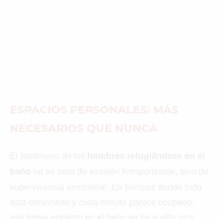
ESPACIOS PERSONALES: MÁS
NECESARIOS QUE NUNCA
El fenómeno de los
hombres refugiándose en el
no se trata de evasión irresponsable, sino de
baño
supervivencia emocional. En tiempos donde todo
está conectado y cada minuto parece ocupado,
ese breve encierro en el baño se ha vuelto una