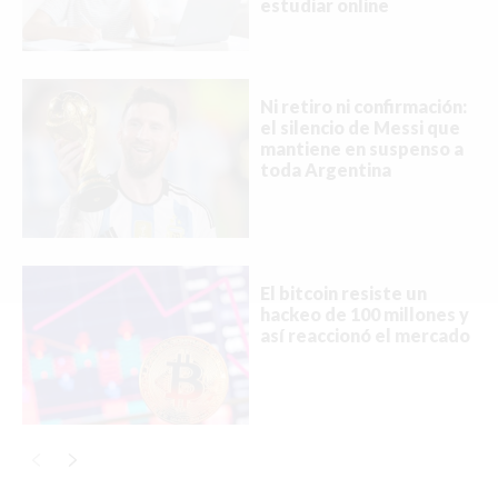
estudiar online
ACTUALIDAD
EMPLEOS
Ni retiro ni confirmación:
INMIGRACIÓN
el silencio de Messi que
mantiene en suspenso a
toda Argentina
VIRALES
ENTRETENIMIENTO
SALUD
El bitcoin resiste un
FORMULA 1
hackeo de 100 millones y
así reaccionó el mercado
BIENES RAICES
ESTILO DE VIDA