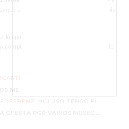
ta que el
precio real de este vehículo es de
r la oportunidad que la vida le estaba
la compra en línea, sin aún creer el precio
#CARTIER
???
OS ME
EDESBENZ
INCLUSO TENGO EL
A OFERTA POR VARIOS MESES …