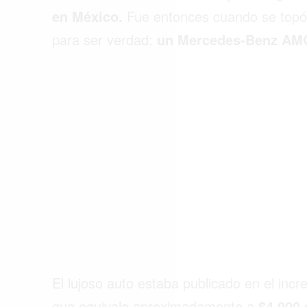
ACTUALIDAD
en México.
Fue entonces cuando se topó
para ser verdad:
un Mercedes-Benz AMG 
EMPLEOS
INMIGRACIÓN
VIRALES
ENTRETENIMIENTO
SALUD
FORMULA 1
El lujoso auto estaba publicado en el incr
que equivale aproximadamente a
$4.000