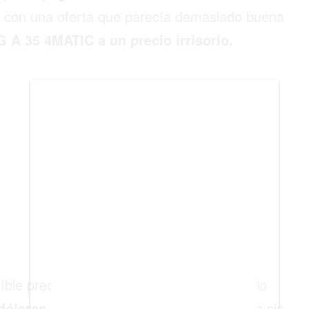
BIENES RAICES
 con una oferta que parecía demasiado buena
A 35 4MATIC a un precio irrisorio.
ESTILO DE VIDA
DEPORTES
CIENCIA
TECNOLOGÍA
NEGOCIOS
eíble precio de
68.519 pesos mexicanos
, lo
 dólares estadounidenses
. Una oferta que sin