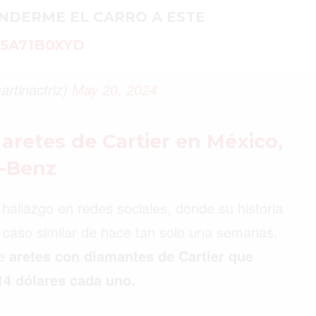
NDERME EL CARRO A ESTE
05A71B0XYD
©2026 QPASA MEDIA, Inc. All rights reserved.
tinactriz)
May 20, 2024
s aretes de Cartier en México,
s-Benz
 hallazgo en redes sociales, donde su historia
 caso similar de hace tan solo una semanas,
de
aretes con diamantes de Cartier que
14 dólares cada uno.