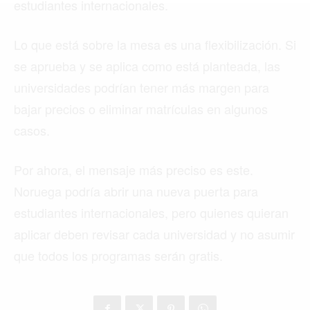
estudiantes internacionales.
MIAMI
Lo que está sobre la mesa es una flexibilización. Si
MONTREAL
se aprueba y se aplica como está planteada, las
NUEVA YORK
universidades podrían tener más margen para
ORLANDO
bajar precios o eliminar matrículas en algunos
casos.
PARÍS
ROMA
Por ahora, el mensaje más preciso es este.
TORONTO
Noruega podría abrir una nueva puerta para
estudiantes internacionales, pero quienes quieran
VANCOUVER
aplicar deben revisar cada universidad y no asumir
que todos los programas serán gratis.
©2026 QPASA MEDIA, Inc. All rights reserved.