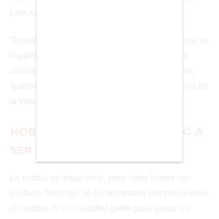
BOGOTÁ
para el permiso de estudios.
BUENOS AIRES
También es importante confirmar si el programa se
CARTAGENA
imparte en inglés o noruego. Aunque muchos
CDMX
cursos de maestría están disponibles en inglés,
aprender algo de noruego puede ayudar mucho en
CHICAGO
la vida diaria.
DUBAI
LAS VEGAS
NORUEGA TODAVÍA NO VOLVIÓ A
LISBOA
SER GRATIS PARA TODOS
LOS ÁNGELES
La noticia es importante, pero debe leerse con
MADRID
cuidado. Noruega no ha regresado completamente
al modelo de universidad gratis para todos los
MEDELLÍN