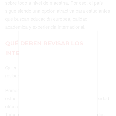
sobre todo a nivel de maestría. Por eso, el país
sigue siendo una opción atractiva para estudiantes
BIENES RAICES
que buscan educación europea, calidad
académica y experiencia internacional.
ESTILO DE VIDA
DEPORTES
QUÉ DEBEN REVISAR LOS
CIENCIA
INTERESADOS
TECNOLOGÍA
Quienes quieran estudiar en Noruega deben
NEGOCIOS
revisar tres puntos antes de aplicar.
Primero, si el programa cobra matrícula para
EDICIÓN +
estudiantes de su país. Segundo, si la universidad
ofrece becas, exenciones o tarifas reducidas.
BARCELONA
Tercero, si cumplen con los requisitos de fondos