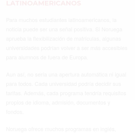
LATINOAMERICANOS
Buscar
Para muchos estudiantes latinoamericanos, la
noticia puede ser una señal positiva. Si Noruega
ACTUALIDAD
aprueba la flexibilización de matrículas, algunas
universidades podrían volver a ser más accesibles
EMPLEOS
para alumnos de fuera de Europa.
INMIGRACIÓN
Aun así, no sería una apertura automática ni igual
VIRALES
para todos. Cada universidad podría decidir sus
ENTRETENIMIENTO
tarifas. Además, cada programa tendría requisitos
MÚSICA
propios de idioma, admisión, documentos y
fondos.
SALUD
FORMULA 1
Noruega ofrece muchos programas en inglés,