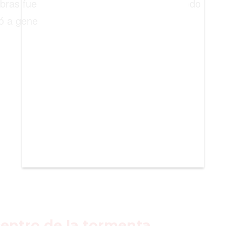
bras fue evidente. A partir de entonces, todo
ó a generar impacto más allá del ámbito
 centro de la tormenta