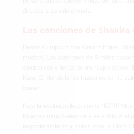
no será una simple continuación, sino una
ACTUALIDAD
directas a su vida privada.
EMPLEOS
Las canciones de Shakira
INMIGRACIÓN
VIRALES
Desde su ruptura con Gerard Piqué, Shaki
ENTRETENIMIENTO
musical. Las canciones de Shakira pasaro
combativas y llenas de mensajes claros. E
SALUD
Karol G, donde lanzó frases como “tú sal
FORMULA 1
comer”.
Pero la explosión llegó con la *BZRP Mus
Bizarrap rompió récords y se volvió viral po
empoderamiento y, sobre todo, a Clara 