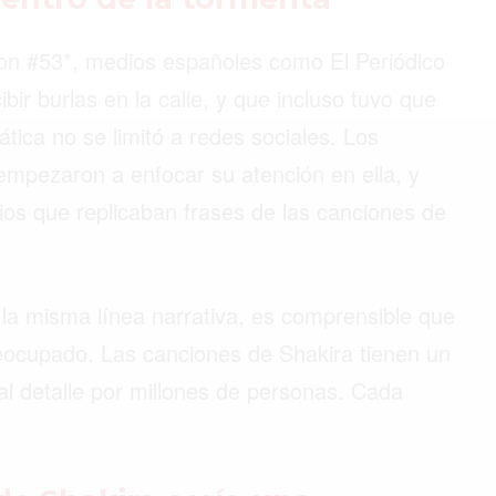
on #53*, medios españoles como El Periódico
ir burlas en la calle, y que incluso tuvo que
©2026 QPASA MEDIA, Inc. All rights reserved.
ática no se limitó a redes sociales. Los
empezaron a enfocar su atención en ella, y
rios que replicaban frases de las canciones de
 la misma línea narrativa, es comprensible que
reocupado. Las canciones de Shakira tienen un
al detalle por millones de personas. Cada