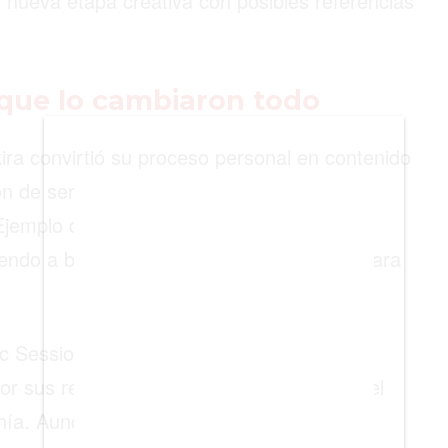
 nueva etapa creativa con posibles referencias
BIENES RAICES
ESTILO DE VIDA
 que lo cambiaron todo
DEPORTES
CIENCIA
ra convirtió su proceso personal en contenido
TECNOLOGÍA
n de ser románticas y melancólicas a
jemplo de ello fue el tema “TQG”, junto a
NEGOCIOS
iendo a buscar comida fuera teniendo yo para
ic Session #53*. Esta colaboración con
r sus referencias explícitas a la traición, el
Chía. Aunque Shakira nunca mencionó su